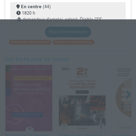
En centre
(44)
1820 h
demandeur d’emploi, salarié, Éligible CPF
Plus d'informations
Hôtellerie, Restauration
Service en restauration
Des livres pour se former
Techniques et moyens de gestion : Comptabilité, contrôle, fiscalité. BTS Hôtellerie-Restauration 1ère année
Technologie, Famille des métiers de l'Hôtellerie Restauration 2de Bac Pro Cuisine et CSR (2021) - Pochette élève