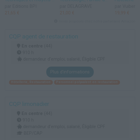
par Editions BPI
par DELAGRAVE
par Vuibert
21,65 €
21,00 €
19,99 €
livres proposés chez notre partenaire Amazon
CQP agent de restauration
En centre
(44)
910 h
demandeur d’emploi, salarié, Éligible CPF
Plus d'informations
Hôtellerie, Restauration
Personnel polyvalent en restauration
CQP limonadier
En centre
(44)
910 h
demandeur d’emploi, salarié, Éligible CPF
BEP/CAP