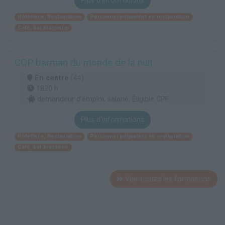
Plus d'informations
Hôtellerie, Restauration
Personnel polyvalent en restauration
Café, bar brasserie
CQP barman du monde de la nuit
En centre
(44)
1820 h
demandeur d’emploi, salarié, Éligible CPF
Plus d'informations
Hôtellerie, Restauration
Personnel polyvalent en restauration
Café, bar brasserie
Voir toutes les formations