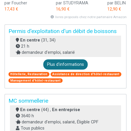
par Foucher
par STUDYRAMA
par BELIN 
17,43 €
16,90 €
12,90 €
livres proposés chez notre partenaire Amazon
Permis d'exploitation d'un débit de boissons
En centre
(31, 34)
21 h
demandeur d’emploi, salarié
Plus d'informations
Hôtellerie, Restauration
Assistance de direction d'hôtel-restaurant
Management d'hôtel-restaurant
MC sommellerie
En centre
(44) ,
En entreprise
3640 h
demandeur d’emploi, salarié, Éligible CPF
Tous publics