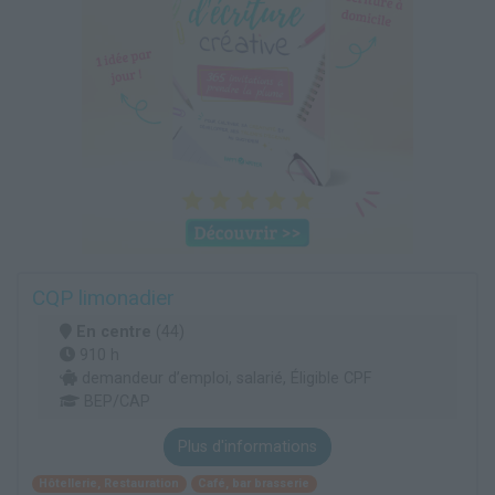
CQP limonadier
En centre
(44)
910 h
demandeur d’emploi, salarié, Éligible CPF
BEP/CAP
Plus d'informations
Hôtellerie, Restauration
Café, bar brasserie