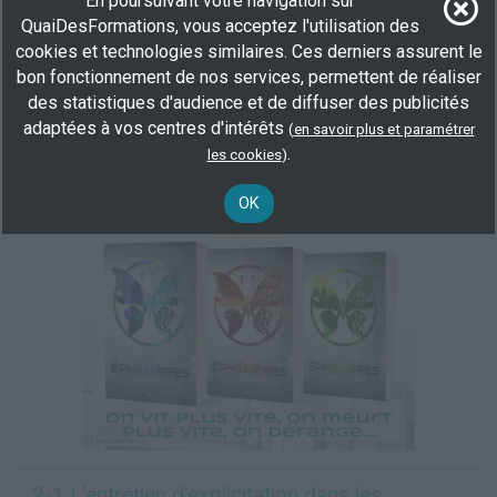
En poursuivant votre navigation sur
Plus d'informations
QuaiDesFormations, vous acceptez l'utilisation des
Hôtellerie, Restauration
Personnel polyvalent en restauration
cookies et technologies similaires. Ces derniers assurent le
Service en restauration
bon fonctionnement de nos services, permettent de réaliser
des statistiques d'audience et de diffuser des publicités
adaptées à vos centres d'intérêts
(
en savoir plus et paramétrer
.
les cookies
)
OK
2-1 L'entretien d'explicitation dans les