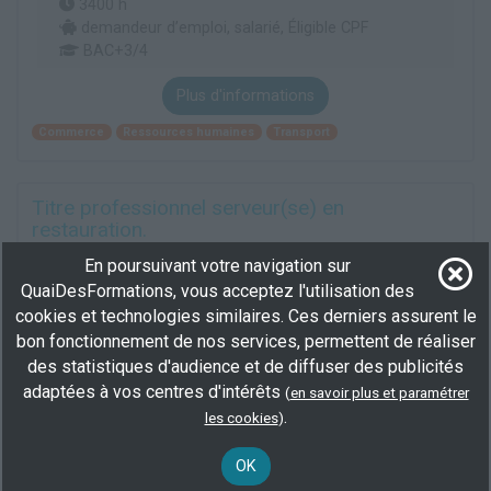
3400 h
demandeur d’emploi, salarié, Éligible CPF
BAC+3/4
Plus d'informations
Commerce
Ressources humaines
Transport
Titre professionnel serveur(se) en
restauration.
En centre
(75)
En poursuivant votre navigation sur
630 h
QuaiDesFormations, vous acceptez l'utilisation des
demandeur d’emploi, salarié
cookies et technologies similaires. Ces derniers assurent le
BEP/CAP
bon fonctionnement de nos services, permettent de réaliser
des statistiques d'audience et de diffuser des publicités
Plus d'informations
adaptées à vos centres d'intérêts
(
en savoir plus et paramétrer
.
Hôtellerie, Restauration
Personnel polyvalent en restauration
les cookies
)
Service en restauration
OK