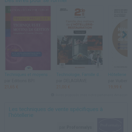
Des livres pour se former
Techniques et moyens de gestion : Comptabilité, contrôle, fiscalité. BTS Hôtellerie-Restauration 1ère année
Technologie, Famille des métiers de l'Hôtellerie Restauration 2de Bac Pro Cuisine et CSR (2021) - Pochette élève
par Editions BPI
par DELAGRAVE
par Vuibert
21,65 €
21,00 €
19,99 €
livres proposés chez notre partenaire Amazon
Les techniques de vente spécifiques à
l'hôtellerie
par
Proformalys