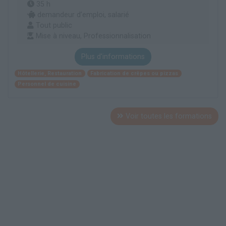
35 h
demandeur d’emploi, salarié
Tout public
Mise à niveau, Professionnalisation
Plus d'informations
Hôtellerie, Restauration
Fabrication de crêpes ou pizzas
Personnel de cuisine
Voir toutes les formations