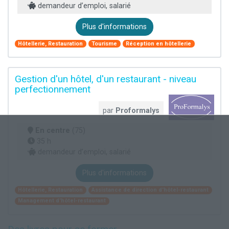
demandeur d’emploi, salarié
Plus d'informations
Hôtellerie, Restauration
Tourisme
Réception en hôtellerie
Gestion d'un hôtel, d'un restaurant - niveau
perfectionnement
par
Proformalys
En centre
(75)
35 h
demandeur d’emploi, salarié
Plus d'informations
Hôtellerie, Restauration
Assistance de direction d'hôtel-restaurant
Management d'hôtel-restaurant