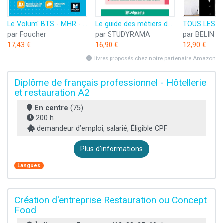
Le Volum' BTS - MHR - Management de l'hôtellerie-restauration - Révision et entraînement
Le guide des métiers du tourisme et de l'hôtellerie restauration
par Foucher
par STUDYRAMA
par BELIN 
17,43 €
16,90 €
12,90 €
livres proposés chez notre partenaire Amazon
Diplôme de français professionnel - Hôtellerie
et restauration A2
En centre
(75)
200 h
demandeur d’emploi, salarié, Éligible CPF
Plus d'informations
Langues
Création d'entreprise Restauration ou Concept
Food