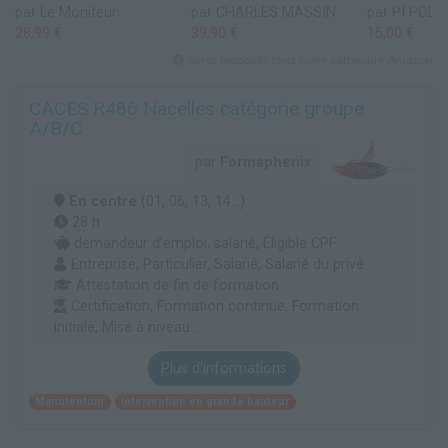
par Le Moniteur
par CHARLES MASSIN
par PI POL
28,99 €
39,90 €
15,00 €
livres proposés chez notre partenaire Amazon
CACES R486 Nacelles catégorie groupe
A/B/C
par
Formaphenix
En centre
(01, 06, 13, 14...)
28 h
demandeur d’emploi, salarié, Éligible CPF
Entreprise, Particulier, Salarié, Salarié du privé...
Attestation de fin de formation
Certification, Formation continue, Formation
initiale, Mise à niveau...
Plus d'informations
Manutention
Intervention en grande hauteur