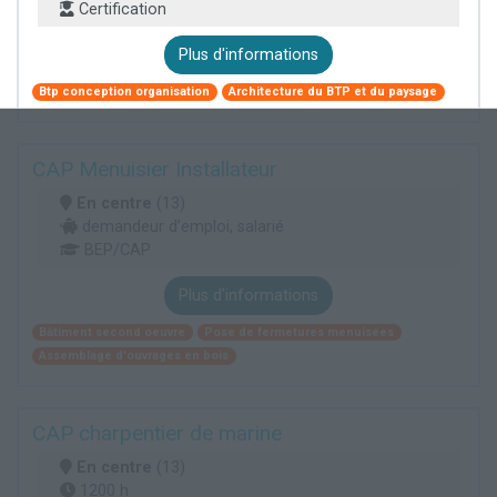
Certification
Plus d'informations
Btp conception organisation
Architecture du BTP et du paysage
CAP Menuisier Installateur
En centre
(13)
demandeur d’emploi, salarié
BEP/CAP
Plus d'informations
Bâtiment second oeuvre
Pose de fermetures menuisées
Assemblage d'ouvrages en bois
CAP charpentier de marine
En centre
(13)
1200 h