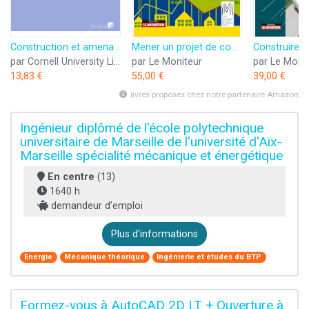
Construction et amenagement des ecoles maternelles: par Mlle S. Bres .... [ 1907? ]
Mener un projet de construction ou d'aménagement en coût global: Méthodes et outils
par Cornell University Library
par Le Moniteur
par Le Moni
13,83 €
55,00 €
39,00 €
livres proposés chez notre partenaire Amazon
Ingénieur diplômé de l'école polytechnique
universitaire de Marseille de l'université d'Aix-
Marseille spécialité mécanique et énergétique
En centre
(13)
1640 h
demandeur d’emploi
Plus d'informations
Energie
Mécanique théorique
Ingénierie et études du BTP
Formez-vous à AutoCAD 2D LT + Ouverture à