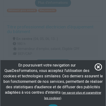
Plus d'informations
Bâtiment gros oeuvre
Maçonnerie
Titre professionnel électricien d'équipement
du bâtiment
En centre
(04, 05, 06, 13...)
980 h
demandeur d’emploi, salarié, Éligible CPF
BEP/CAP
Plus d'informations
En poursuivant votre navigation sur
QuaiDesFormations, vous acceptez l'utilisation des
Electrotechnique
Électricité bâtiment
cookies et technologies similaires. Ces derniers assurent le
bon fonctionnement de nos services, permettent de réaliser
des statistiques d'audience et de diffuser des publicités
BP menuisier
adaptées à vos centres d'intérêts
(
en savoir plus et paramétrer
En centre
(13)
.
les cookies
)
3360 h
demandeur d’emploi, Éligible CPF