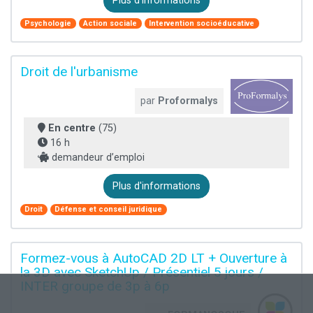
Plus d'informations
Psychologie
Action sociale
Intervention socioéducative
Droit de l'urbanisme
par
Proformalys
En centre
(75)
16 h
demandeur d’emploi
Plus d'informations
Droit
Défense et conseil juridique
Formez-vous à AutoCAD 2D LT + Ouverture à
la 3D avec SketchUp / Présentiel 5 jours /
INTER groupe de 3p à 6p