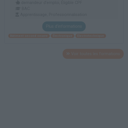
demandeur d’emploi, Éligible CPF
BAC
Apprentissage, Professionnalisation
Plus d'informations
Bâtiment second oeuvre
Électronique
Electrotechnique
Voir toutes les formations