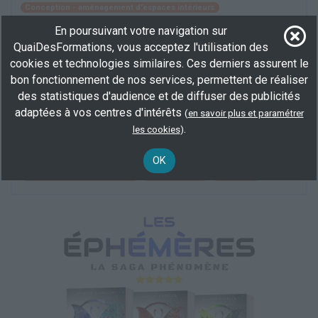
Conception - aménagement d'espaces intérieurs
En poursuivant votre navigation sur
QuaiDesFormations, vous acceptez l'utilisation des
Actualités juridiques du foncier, de
cookies et technologies similaires. Ces derniers assurent le
l'aménagement et de l'urbanisme
bon fonctionnement de nos services, permettent de réaliser
En centre
(75)
des statistiques d'audience et de diffuser des publicités
7 h
adaptées à vos centres d'intérêts
(
en savoir plus et paramétrer
demandeur d’emploi, salarié
.
les cookies
)
Plus d'informations
OK
Btp conception organisation
Environnement
Immobilier