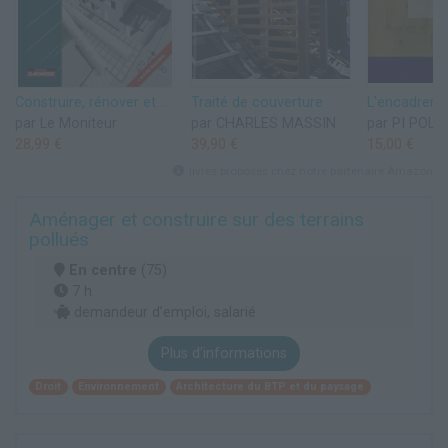
Construire, rénover et aménager une maison: Toutes les techniques de construction en images
Traité de couverture
par Le Moniteur
par CHARLES MASSIN
par PI POL
28,99 €
39,90 €
15,00 €
livres proposés chez notre partenaire Amazon
Aménager et construire sur des terrains
pollués
En centre
(75)
7 h
demandeur d’emploi, salarié
Plus d'informations
Droit
Environnement
Architecture du BTP et du paysage