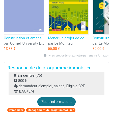
Construction et amenagement des ecoles maternelles: par Mlle S. Bres .... [ 1907? ]
Mener un projet de construction ou d'aménagement en coût global: Méthodes et outils
par Cornell University Library
par Le Moniteur
par Le Moni
13,83 €
55,00 €
39,00 €
livres proposés chez notre partenaire Amazon
Responsable de programme immobilier
En centre
(75)
800 h
demandeur d’emploi, salarié, Éligible CPF
BAC+3/4
Plus d'informations
Immobilier
Management de projet immobilier