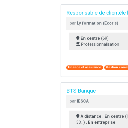
Responsable de clientèle
par
Ly formation (Ecoris)
En centre
(69)
Professionnalisation
Finance et assurance
Gestion comm
BTS Banque
par
IESCA
À distance
,
En centre
(1
33...) ,
En entreprise