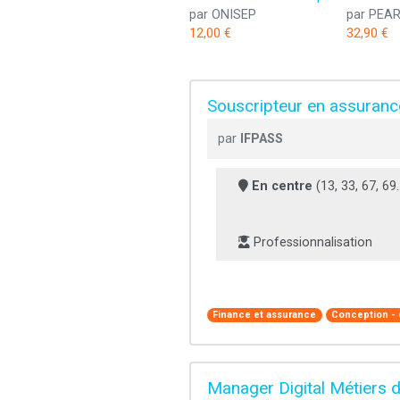
par ONISEP
par PEAR
12,00 €
32,90 €
Souscripteur en assurance
par
IFPASS
En centre
(13, 33, 67, 69..
Professionnalisation
Finance et assurance
Conception -
Manager Digital Métiers de