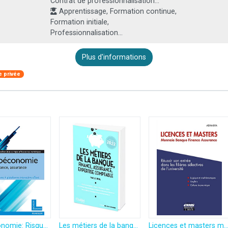
Contrat de professionnalisation...
Apprentissage, Formation continue,
Formation initiale,
Professionnalisation...
Plus d'informations
 privée
Microéconomie: Risque, finance, assurance
Les métiers de la banque, finance, assurance, expertise comptable édition 2022
Licences et masters monnaie, banque, finance, assurance: Réussir son entrée dans les filières selectives d