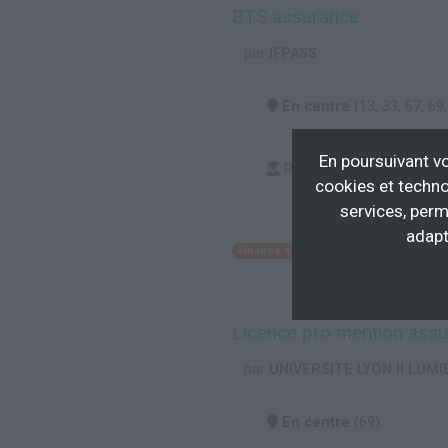
BTS assurance
par
IFPASS
En centre
(13, 33, 67, 69..
En poursuivant vo
Professionnalisation
cookies et techno
services, perm
adapt
Finance et assurance
Conseil clien
Licence pro mention assur
par
UNIVERSITE LYON II LUMI
En centre
(69)