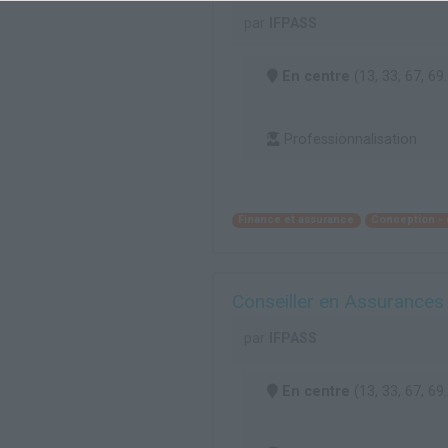
par
IFPASS
En centre
(13, 33, 67, 69..
Professionnalisation
Finance et assurance
Conception -
Conseiller en Assurances (
par
IFPASS
En centre
(13, 33, 67, 69..