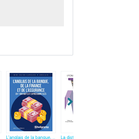
e l'université
L'anglais de la banque, de la finance et de l'assurance: en 1000 mots et expressions clés
La distribution en assurance, banque et finance: Statuts, accès et exercice professionnel, information et conseil aux clients, gouvernance produits,