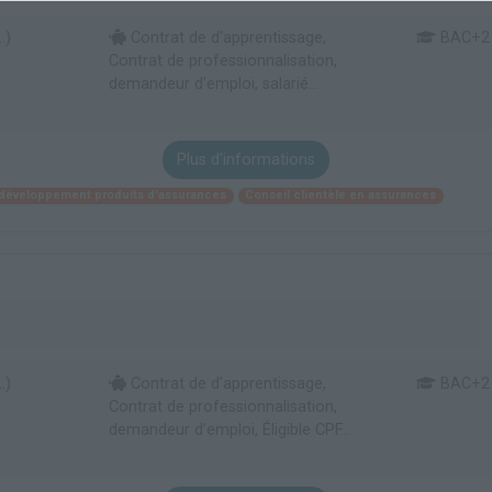
.)
Contrat de d'apprentissage,
BAC+2
Contrat de professionnalisation,
demandeur d’emploi, salarié...
Plus d'informations
 développement produits d'assurances
Conseil clientèle en assurances
.)
Contrat de d'apprentissage,
BAC+2
Contrat de professionnalisation,
demandeur d’emploi, Éligible CPF...