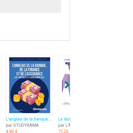
e l'université
L'anglais de la banque, de la finance et de l'assurance: en 1000 mots et expressions clés
La distribution en assurance, banque et finance: Statuts, accès et exercice professionnel, information et conseil aux clients, gouvernance produits,
par STUDYRAMA
par L'Argus de l'Assurance Editions
4,90 €
71,25 €