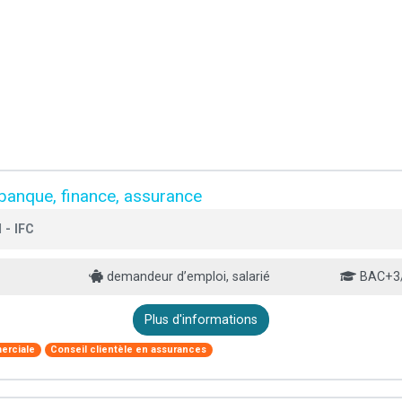
 banque, finance, assurance
 - IFC
demandeur d’emploi, salarié
BAC+3
Plus d'informations
erciale
Conseil clientèle en assurances