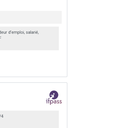
ur d’emploi, salarié,
F
/4