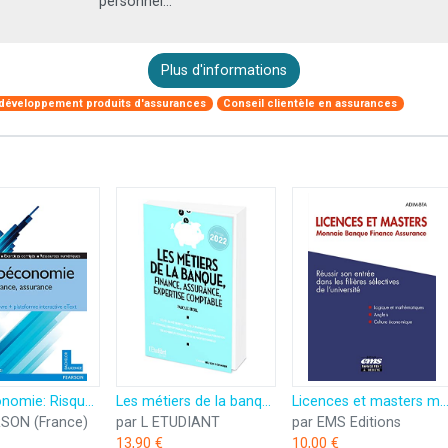
personnel...
Plus d'informations
 développement produits d'assurances
Conseil clientèle en assurances
Microéconomie: Risque, finance, assurance
Les métiers de la banque, finance, assurance, expertise comptable édition 2022
Licences et masters monnaie, banque, finance, assurance: Réussir son entrée dans les filières selectives d
SON (France)
par L ETUDIANT
par EMS Editions
13,90 €
10,00 €