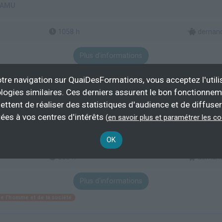
- AMU
1058 h
demand
Plus d'informations
erciale
Conseil clientèle en assurances
tre navigation sur QuaiDesFormations, vous acceptez l'utili
logies similaires. Ces derniers assurent le bon fonctionne
ettent de réaliser des statistiques d'audience et de diffuser
gestion mention économie parcours Finance quantitati
ées à vos centres d'intérêts
(
en savoir plus et paramétrer les c
- AMU
OK
803 h
demand
Plus d'informations
e l'homme et de la société