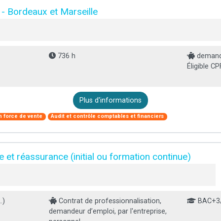
 Bordeaux et Marseille
736 h
demande
Éligible CP
Plus d'informations
 force de vente
Audit et contrôle comptables et financiers
 et réassurance (initial ou formation continue)
.)
Contrat de professionnalisation,
BAC+3
demandeur d’emploi, par l'entreprise,