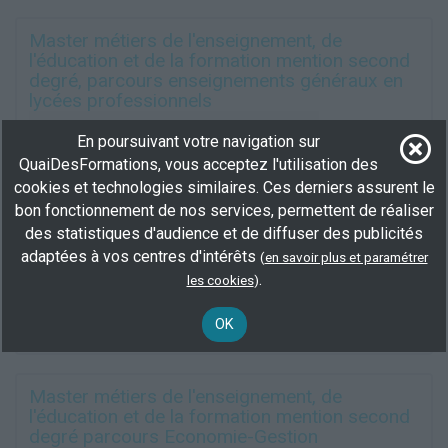
Master métiers de l'enseignement, de
l'éducation et de la formation mention second
degré, parcours enseignements généraux en
lycées professionnels
par
Service Formation Continue de
En poursuivant votre navigation sur
l'Université de Montpellier
QuaiDesFormations, vous acceptez l'utilisation des
cookies et technologies similaires. Ces derniers assurent le
En centre
(34)
bon fonctionnement de nos services, permettent de réaliser
664 h
demandeur d’emploi, salarié
des statistiques d'audience et de diffuser des publicités
adaptées à vos centres d'intérêts
(
en savoir plus et paramétrer
Plus d'informations
.
les cookies
)
Ingénierie formation pédagogie
Science politique
OK
Éducation de jeunes enfants
Master métiers de l'enseignement, de
l'éducation et de la formation mention second
degré parcours Economie-Gestion