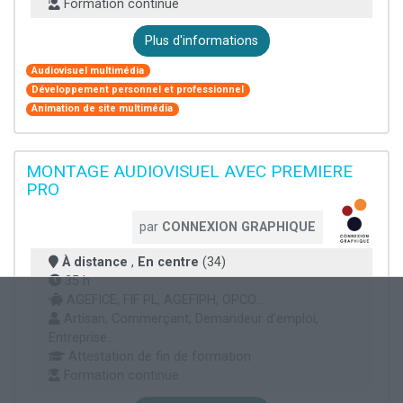
Formation continue
Plus d'informations
Audiovisuel multimédia
Développement personnel et professionnel
Animation de site multimédia
MONTAGE AUDIOVISUEL AVEC PREMIERE
PRO
par
CONNEXION GRAPHIQUE
À distance
,
En centre
(34)
35 h
AGEFICE, FIF PL, AGEFIPH, OPCO...
Artisan, Commerçant, Demandeur d’emploi,
Entreprise...
Attestation de fin de formation
Formation continue