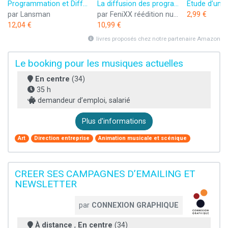
Programmation et Diffusion Theatrale
La diffusion des programmes audiovisuels dans le monde
par Lansman
par FeniXX réédition numérique (Dixit)
2,99 €
12,04 €
10,99 €
livres proposés chez notre partenaire Amazon
Le booking pour les musiques actuelles
En centre
(34)
35 h
demandeur d’emploi, salarié
Plus d'informations
Art
Direction entreprise
Animation musicale et scénique
CREER SES CAMPAGNES D’EMAILING ET
NEWSLETTER
par
CONNEXION GRAPHIQUE
À distance
,
En centre
(34)