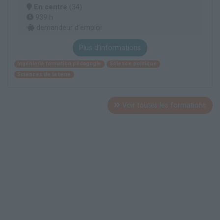
En centre
(34)
939 h
demandeur d’emploi
Plus d'informations
Ingénierie formation pédagogie
Science politique
Sciences de la terre
Voir toutes les formations