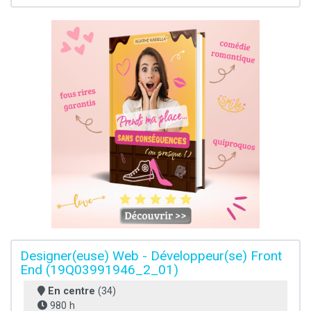
Designer(euse) Web - Développeur(se) Front
End (19Q03991946_2_01)
En centre
(34)
980 h