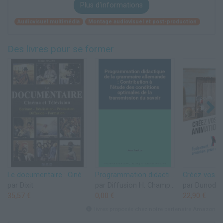
Plus d'informations
Audiovisuel multimédia
Montage audiovisuel et post-production
Des livres pour se former
Le documentaire : Cinéma et Télévision Ecriture - Réalisation - Production - Diffusion - Formation
Programmation didactique de la grammaire allemande : Contribution à l'étude des conditions optimales de la transmission du savoir
par Dixit
par Diffusion H. Champion
par Dunod
35,57 €
0,00 €
22,90 €
livres proposés chez notre partenaire Amazon