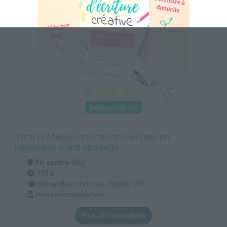
Titre professionnel technicien(ne) en
logistique d'entreposage
En centre
(86)
455 h
demandeur d’emploi, Éligible CPF
Professionnalisation
Plus d'informations