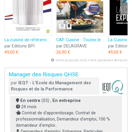
La cuisine de référence: La référence de la formation des chefs - accès à la version numérique incluse
CAP Cuisine - Toutes les techniques et recettes illustrées (2025) - Manuel élève
par Editions BPI
par DELAGRAVE
par Editions
49,00 €
26,90 €
49,00 €
livres proposés chez notre partenaire Amazon
Manager des Risques QHSE
par
IEQT - L'Ecole du Management des
Risques et de la Performance
En centre
(03) ,
En entreprise
24 mois
Contrat de d'apprentissage, Contrat de
professionnalisation, Demandeur d'emploi, 100 %
demandeur d’emploi...
Demandeur d’emploi, Entreprise, Particulier,