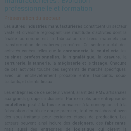
manufacturières : Évolution
professionnelle et formation
Présentation du secteur
Les
autres industries manufacturières
constituent un secteur
vaste et diversifié regroupant une multitude d'activités dont la
finalité commune est la fabrication de biens matériels par
transformation de matières premières. Ce secteur inclut des
activités variées telles que la
cordonnerie
, la
coutellerie
, les
cuisines professionnelles
, la
signalétique
, la
gravure
, la
serrurerie
, la
tannerie
, la
mégisserie
et le
tissage
. Chacune
de ces activités touche des segments de marché spécifiques,
avec un enchevêtrement probable entre fabricants, sous-
traitants, et clients finaux.
Les entreprises de ce secteur varient, allant des
PME
artisanales
aux grands groupes industriels. Par exemple, une entreprise de
coutellerie
peut à la fois se consacrer à la conception et à la
fabrication d'outils de coupe premium, tout en collaborant avec
des sous-traitants pour certaines étapes de production. Les
acteurs peuvent ainsi inclure des
designers
, des
fabricants
,
mais aussi des entreprises de
logistique
qui gèrent la