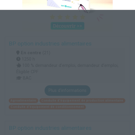
BP option industries alimentaires
En centre
(21)
1250 h
100 % demandeur d’emploi, demandeur d’emploi,
Éligible CPF
BAC
Plus d'informations
Agroalimentaire
Conduite d'équipement de production alimentaire
Conduite d'équipement de conditionnement
BP option industries alimentaires