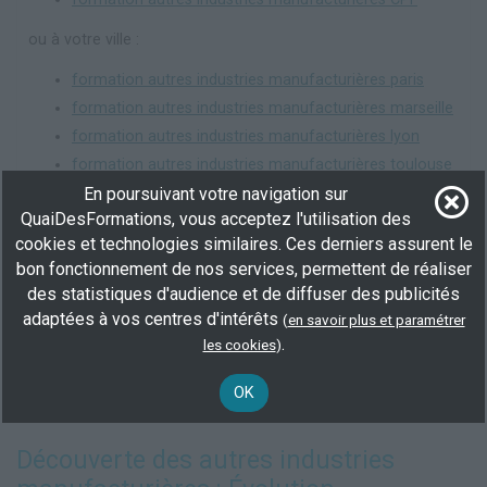
ou à votre ville :
formation autres industries manufacturières paris
formation autres industries manufacturières marseille
formation autres industries manufacturières lyon
formation autres industries manufacturières toulouse
En poursuivant votre navigation sur
formation autres industries manufacturières nice
QuaiDesFormations, vous acceptez l'utilisation des
formation autres industries manufacturières nantes
cookies et technologies similaires. Ces derniers assurent le
formation autres industries manufacturières
bon fonctionnement de nos services, permettent de réaliser
montpellier
des statistiques d'audience et de diffuser des publicités
formation autres industries manufacturières
adaptées à vos centres d'intérêts
(
en savoir plus et paramétrer
strasbourg
.
les cookies
)
formation autres industries manufacturières bordeaux
formation autres industries manufacturières lille
OK
Découverte des autres industries