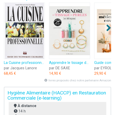
La Cuisine professionnelle : Guide des techniques culinaires
Apprendre le tissage de perles en 10 leçons
par Jacques Lanore
par DE SAXE
par EYROLL
68,45 €
14,90 €
29,90 €
livres proposés chez notre partenaire Amazon
Hygiène Alimentaire (HACCP) en Restauration
Commerciale (e-learning)
À distance
14 h