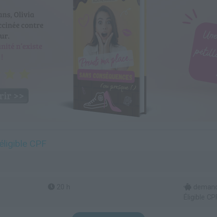
éligible CPF
20 h
demande
Éligible CP