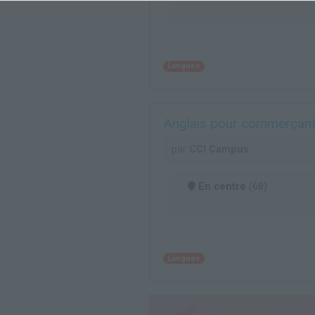
Langues
Anglais pour commerçants
par
CCI Campus
En centre
(68)
Langues