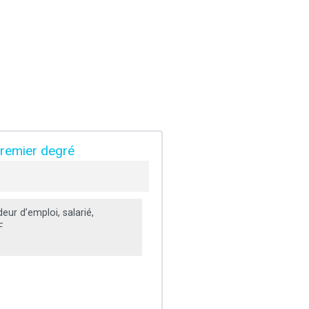
premier degré
ur d’emploi, salarié,
F