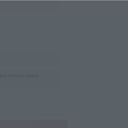
F
ur d’emploi, salarié,
F