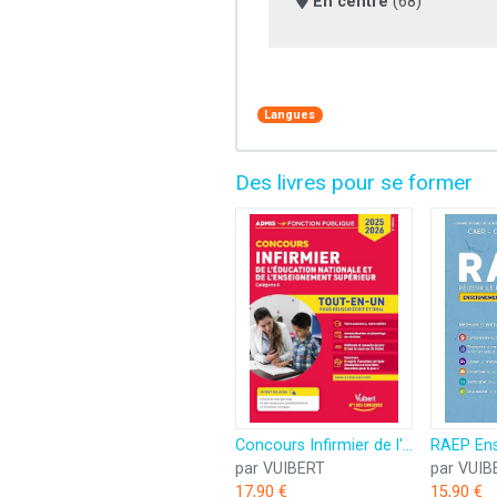
En centre
(68)
Langues
Des livres pour se former
Concours Infirmier de l'Éducation nationale et de l'Enseignement supérieur - Tout-en-un: Concours 2025-2026
par VUIBERT
par VUIB
17,90 €
15,90 €