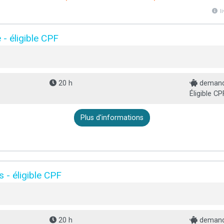
l
- éligible CPF
20 h
demande
Éligible CP
Plus d'informations
 - éligible CPF
20 h
demande