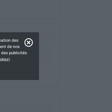
sation des
ment de nos
 des publicités
ur d’emploi, salarié,
F
.
ookies
)