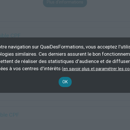
Plus d'informations
igible CPF
tre navigation sur QuaiDesFormations, vous acceptez l'utili
logies similaires. Ces derniers assurent le bon fonctionne
ettent de réaliser des statistiques d'audience et de diffuser
20 h
demande
Éligible CP
ées à vos centres d'intérêts
(
en savoir plus et paramétrer les c
Plus d'informations
OK
ible CPF