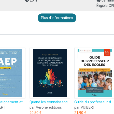
20 h
demande
Éligible CP
Plus d'informations
RAEP Enseignement et éducation - Dossier et entretien: Concours et examens - CAPES, CAPET, CAPLP, CPE
Quand les connaissances scientifiques revisitent l'éducation, l'enseignement et la vie scolaire
Guide du professeur des écoles - Débuter dans l'enseignement primaire: Stagiaires, assistants d'éducation et débutants
ERT
par Verone éditions
par VUIBERT
20,50 €
21,90 €