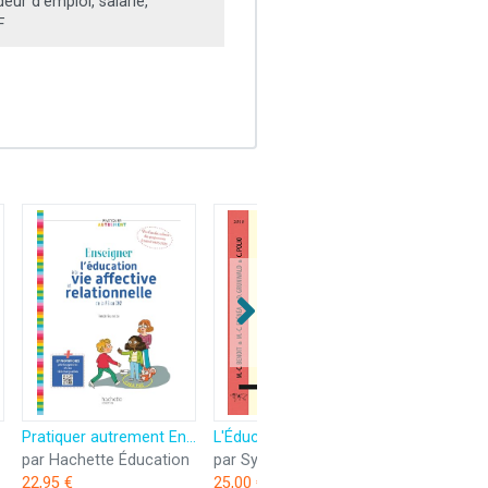
ur d’emploi, salarié,
F
Pratiquer autrement Enseigner l'éducation à la vie affective et relationnelle de la PS au CM2 Ed2025
L'Éducation artistique de la main selon l'enseignement de Marie Jaëll, pianiste et pédagogue
par Hachette Éducation
par Symetrie
22,95 €
25,00 €