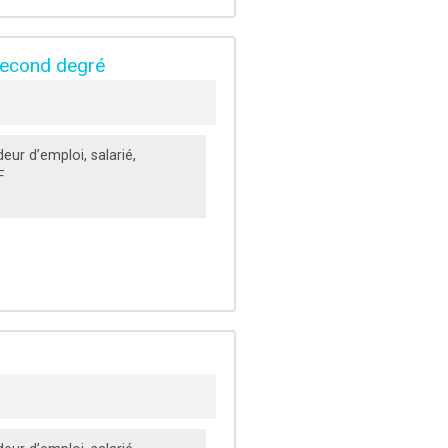
 second degré
ur d’emploi, salarié,
F