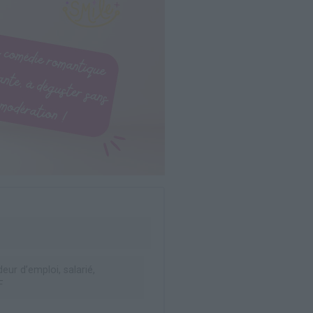
ur d’emploi, salarié,
F