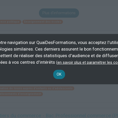
Plus d'informations
ence politique
Enseignement des écoles
tre navigation sur QuaiDesFormations, vous acceptez l'utili
es et sociales mention sciences de l'éducation
logies similaires. Ces derniers assurent le bon fonctionne
ettent de réaliser des statistiques d'audience et de diffuser
ées à vos centres d'intérêts
(
en savoir plus et paramétrer les c
demandeur d’emploi, salarié
BAC+2
OK
Plus d'informations
mation de loisirs auprès d'enfants ou d'adolescents
tablissements d'enseignement
 métiers du commerce - Bac Professionnel commerce (P