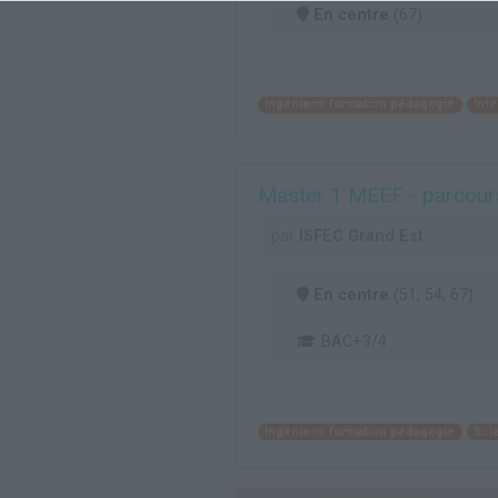
En centre
(67)
Ingénierie formation pédagogie
Inte
Master 1 MEEF - parcours
par
ISFEC Grand Est
En centre
(51, 54, 67)
BAC+3/4
Ingénierie formation pédagogie
Sci