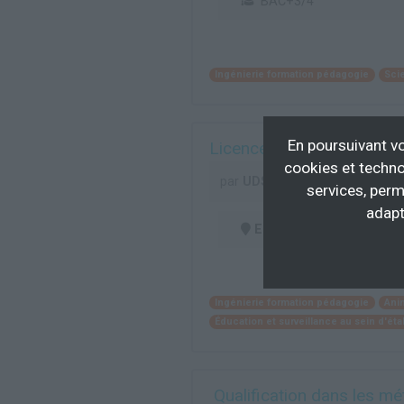
BAC+3/4
Ingénierie formation pédagogie
Sci
En poursuivant vo
Licence 2 Sciences humain
cookies et techno
par
UDS - SFC
services, perm
adapt
En centre
(67)
Ingénierie formation pédagogie
Ani
Éducation et surveillance au sein d'é
­ Qualification dans les