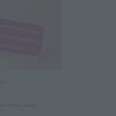
020
ur d’emploi, salarié,
F