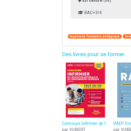
En centre
(68)
BAC+3/4
Ingénierie formation pédagogie
Sci
Des livres pour se former
Concours Infirmier de l'Éducation nationale et de l'Enseignement supérieur - Tout-en-un: Concours 2025-2026
par VUIBERT
par VUIB