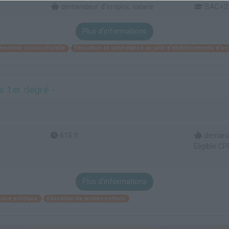
demandeur d’emploi, salarié
BAC+2
Plus d'informations
rvention socioculturelle
Éducation et surveillance au sein d'établissements d'
 1er degré -
615 h
demande
Éligible CP
Plus d'informations
ence politique
Éducation de jeunes enfants