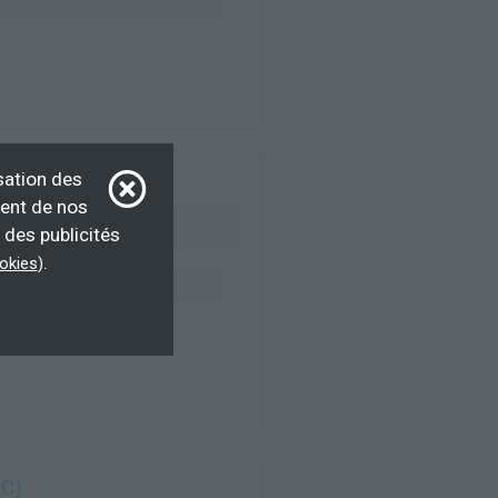
sation des
ment de nos
 des publicités
.
ookies
)
IC)