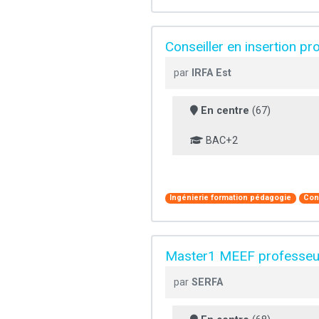
Conseiller en insertion pr
par
IRFA Est
En centre
(67)
BAC+2
Ingénierie formation pédagogie
Con
Master1 MEEF professeu
par
SERFA