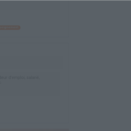
enseignement
ur d’emploi, salarié,
F