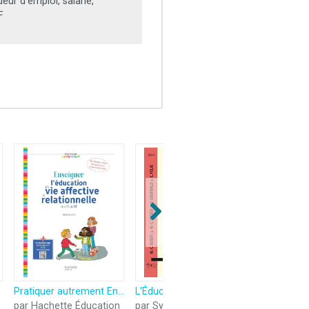
ur d’emploi, salarié,
F
Pratiquer autrement Enseigner l'éducation à la vie affective et relationnelle de la PS au CM2 Ed2025
L'Éducation artistique de la main selon l'enseignement de Marie Jaëll, pianiste et pédagogue
par Hachette Éducation
par Symetrie