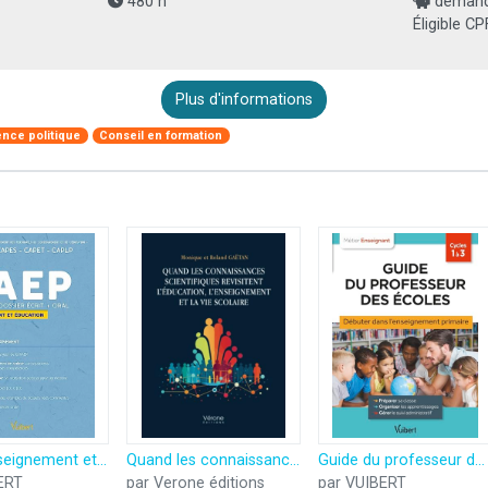
480 h
demande
Éligible CP
Plus d'informations
ence politique
Conseil en formation
RAEP Enseignement et éducation - Dossier et entretien: Concours et examens - CAPES, CAPET, CAPLP, CPE
Quand les connaissances scientifiques revisitent l'éducation, l'enseignement et la vie scolaire
Guide du professeur des écoles - Débuter dans l'enseignement primaire: Stagiaires, assistants d'éducation et débutants
ERT
par Verone éditions
par VUIBERT