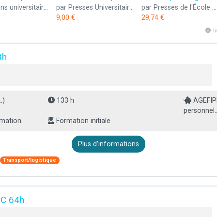
par Éditions universitaires européennes
par Presses Universitaires de France - PUF
par Presses de l'École Nationale des Ponts et Chaussées
9,00 €
29,74 €
l
3h
.)
133 h
AGEFIPH
personnel..
rmation
Formation initiale
Plus d'informations
Transport/logistique
TC 64h