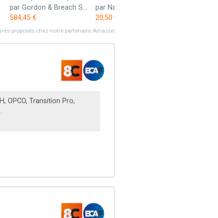
par Gordon & Breach Science Publishers SA
par Nathan
584,45 €
20,50 €
ivres proposés chez notre partenaire Amazon
, OPCO, Transition Pro,
.