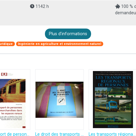
1142 h
100 % d
demandeur
Plus d'informations
uridique
Ingénierie en agriculture et environnement naturel
Le transport de personnes et de marchandises dans les espaces ruraux: proches des villes au Burkina Faso. Entre indisponibilité des services de transport et impraticabilité du réseau routier
Le droit des transports de personnes
Les transports régionaux de personnes