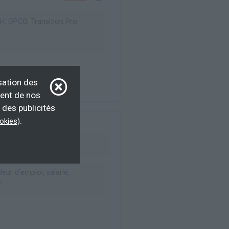
, OPCO, Transition Pro,
.
sation des
ment de nos
 des publicités
.
ookies
)
)
ur d’emploi, salarié,
F