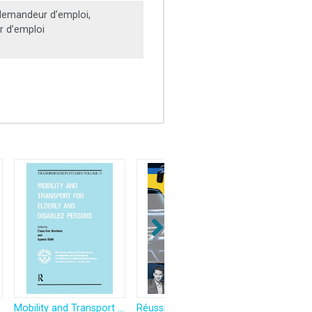
emandeur d’emploi,
 d’emploi
Mobility and Transport for Elderly and Disabled Persons: Proceedings of a Conference Held at Stockholmsmassan, Alvsjo, Sweden, 21-24 May 1989, ... Board of Transport in Co-Operation with
Réussir le concours chauffeur VTC: La préparation complète à l'examen !