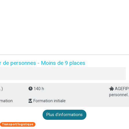
r de personnes - Moins de 9 places
.)
140 h
AGEFIPH
personnel..
rmation
Formation initiale
Plus d'informations
Transport/logistique