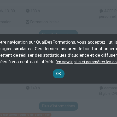
6, 13, 30,
133 h
AGEFIPH
personnel..
rmation
Formation initiale
Plus d'informations
tre navigation sur QuaiDesFormations, vous acceptez l'utili
Transport/logistique
logies similaires. Ces derniers assurent le bon fonctionne
ettent de réaliser des statistiques d'audience et de diffuser
ées à vos centres d'intérêts
(
en savoir plus et paramétrer les c
rofessionnelle en transport routier de personnes (-9pl
OK
140 h
demande
Éligible CP
Plus d'informations
des transports routiers de personnes