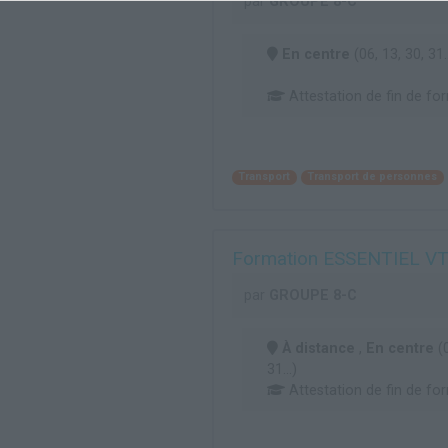
par
GROUPE 8-C
En centre
(06, 13, 30, 31..
Attestation de fin de fo
Transport
Transport de personnes
Formation ESSENTIEL V
par
GROUPE 8-C
À distance
,
En centre
(0
31...)
Attestation de fin de fo