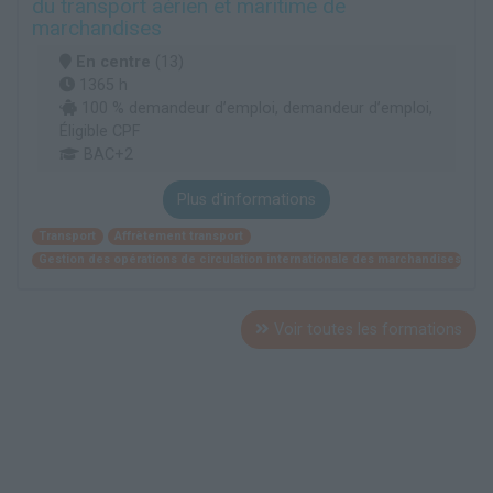
du transport aérien et maritime de
marchandises
En centre
(13)
1365 h
100 % demandeur d’emploi, demandeur d’emploi,
Éligible CPF
BAC+2
Plus d'informations
Transport
Affrètement transport
Gestion des opérations de circulation internationale des marchandises
Voir toutes les formations