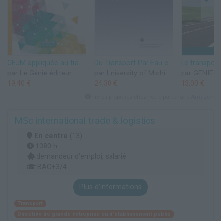
CEJM appliquée au transport et aux prestations logistiques BTS GTLA 1re & 2e années: appliquée au transport et aux prestations logistiques
Du Transport Par Eau et Par Terre
par Le Génie éditeur
par University of Michigan Library
par GENIE 
19,40 €
24,30 €
13,00 €
livres proposés chez notre partenaire Amazon
MSc international trade & logistics
En centre
(13)
1380 h
demandeur d’emploi, salarié
BAC+3/4
Plus d'informations
Transport
Direction de grande entreprise ou d'établissement public