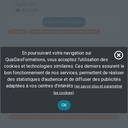
Éligible CPF
BEP/CAP
Plus d'informations
Transport
Conduite de transport en commun sur route
Titre professionnel technicien(ne) supérieur(e)
En poursuivant votre navigation sur
du transport aérien et maritime de
QuaiDesFormations, vous acceptez l'utilisation des
marchandises
cookies et technologies similaires. Ces derniers assurent le
En centre
(13)
bon fonctionnement de nos services, permettent de réaliser
1365 h
des statistiques d'audience et de diffuser des publicités
demandeur d’emploi, salarié, Éligible CPF
adaptées à vos centres d'intérêts
(
en savoir plus et paramétrer
BAC+2
.
les cookies
)
Plus d'informations
OK
Transport
Affrètement transport
Gestion des opérations de circulation internationale des marchandises