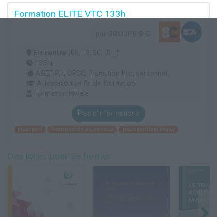
Formation ELITE VTC 133h
par
GROUPE 8-C
En centre
(06, 13, 30, 31...)
133 h
AGEFIPH, OPCO, Transition Pro, personnel...
Attestation de fin de formation
Formation initiale
Plus d'informations
Transport
Transport de personnes
Transport/logistique
Des livres pour se former