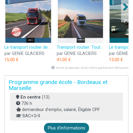
Le transport routier de marchandises
Transport routier: Toutes les techniques d'exploitation en transport routier de marchandises
Le transport
par GENIE GLACIERS
par GENIE GLACIERS
par GENIE 
15,00 €
41,00 €
13,00 €
livres proposés chez notre partenaire Amazon
Programme grande école - Bordeaux et
Marseille
En centre
(13)
736 h
demandeur d’emploi, salarié, Éligible CPF
BAC+3/4
Plus d'informations