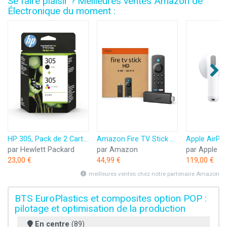
Se faire plaisir ? Meilleures ventes Amazon de
Électronique du moment :
HP 305, Pack de 2 Cartouches d’Encre Originales, 6ZD17AE, Noir, Cyan, Jaune, Magenta
Amazon Fire TV Stick HD (Nouvelle génération) | TV gratuite et en direct, télécommande vocale Alexa, contrôle de la maison connectée, streaming HD
par Hewlett Packard
par Amazon
par Apple
23,00 €
44,99 €
119,00 €
meilleures ventes chez notre partenaire Amazon
BTS EuroPlastics et composites option POP :
pilotage et optimisation de la production
En centre
(89)