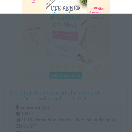
Opérateur technique en pharmacie et
cosmétique industrielle - OTPCI
En centre
(37)
1008 h
100 % demandeur d’emploi, demandeur d’emploi,
Éligible CPF