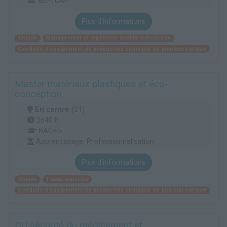
BEP/CAP
Plus d'informations
Chimie
Management et ingénierie qualité industrielle
Conduite d'équipement de production chimique ou pharmaceutique
Master matériaux plastiques et éco-
conception
En centre
(21)
3640 h
BAC+5
Apprentissage, Professionnalisation
Plus d'informations
Chimie
Travail matériau
Conduite d'équipement de production chimique ou pharmaceutique
DU sécurité du médicament et