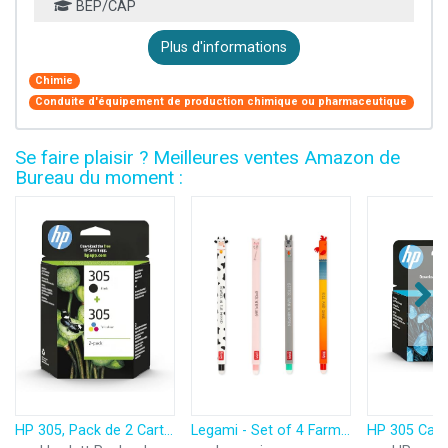
BEP/CAP
Plus d'informations
Chimie
Conduite d'équipement de production chimique ou pharmaceutique
Se faire plaisir ? Meilleures ventes Amazon de
Bureau du moment :
HP 305, Pack de 2 Cartouches d’Encre Originales, 6ZD17AE, Noir, Cyan, Jaune, Magenta
Legami - Set of 4 Farm Sweet Farm Erasable Gel Pens, Stylos à encre thermosensible effaçable, noir, rose, vert, rouge, efface sans consommer de feuille, pointe 0,7 mm