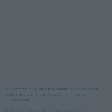
Elargisez votre recherche en consultant les
formations en
conduite d'équipement de production chimique ou
pharmaceutique
.
L'aide opérateur en industrie de la