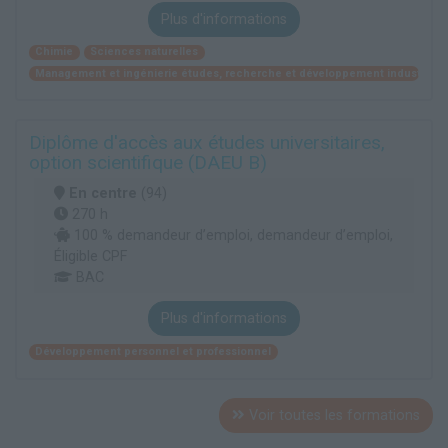
Plus d'informations
Chimie
Sciences naturelles
Management et ingénierie études, recherche et développement industriel
Diplôme d'accès aux études universitaires,
option scientifique (DAEU B)
En centre
(94)
270 h
100 % demandeur d’emploi, demandeur d’emploi,
Éligible CPF
BAC
Plus d'informations
Développement personnel et professionnel
Voir toutes les formations