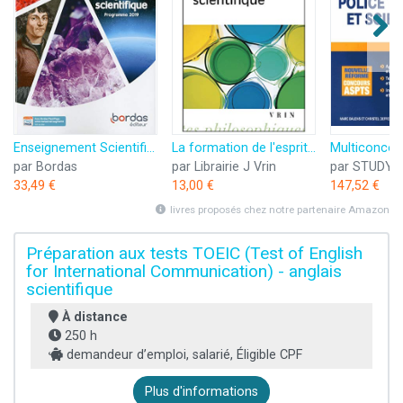
Enseignement Scientifique 1re
La formation de l'esprit scientifique
par Bordas
par Librairie J Vrin
par STUDY
33,49 €
13,00 €
147,52 €
livres proposés chez notre partenaire Amazon
Préparation aux tests TOEIC (Test of English
for International Communication) - anglais
scientifique
À distance
250 h
demandeur d’emploi, salarié, Éligible CPF
Plus d'informations