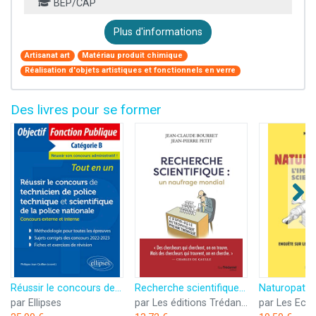
BEP/CAP
Plus d'informations
Artisanat art
Matériau produit chimique
Réalisation d'objets artistiques et fonctionnels en verre
Des livres pour se former
Réussir le concours de technicien de police technique et scientifique de la police nationale: Concours externe et interne Catégorie B
Recherche scientifique : un naufrage mondial
par Ellipses
par Les éditions Trédaniel
par Les Ech