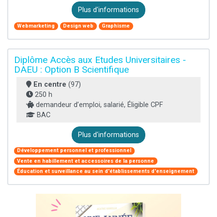
Plus d'informations
Webmarketing
Design web
Graphisme
Diplôme Accès aux Etudes Universitaires -
DAEU : Option B Scientifique
En centre
(97)
250 h
demandeur d’emploi, salarié, Éligible CPF
BAC
Plus d'informations
Développement personnel et professionnel
Vente en habillement et accessoires de la personne
Éducation et surveillance au sein d'établissements d'enseignement