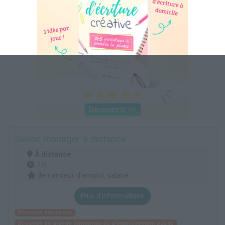
Savoir manager à distance
À distance
7 h
demandeur d’emploi, salarié
Plus d'informations
Direction entreprise
Direction de grande entreprise ou d'établissement public