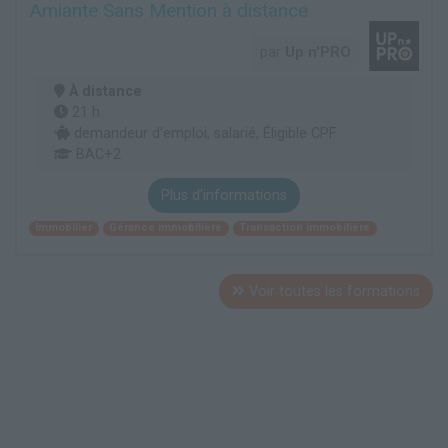
Amiante Sans Mention à distance
par
Up n'PRO
À distance
21 h
demandeur d’emploi, salarié, Éligible CPF
BAC+2
Plus d'informations
Immobilier
Gérance immobilière
Transaction immobilière
Voir toutes les formations