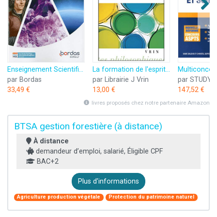
Enseignement Scientifique 1re
La formation de l'esprit scientifique
par Bordas
par Librairie J Vrin
par STUDY
33,49 €
13,00 €
147,52 €
livres proposés chez notre partenaire Amazon
BTSA gestion forestière (à distance)
À distance
demandeur d’emploi, salarié, Éligible CPF
BAC+2
Plus d'informations
Agriculture production végétale
Protection du patrimoine naturel