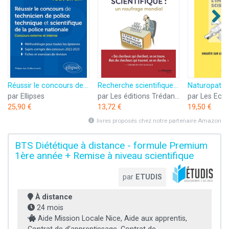
Réussir le concours de technicien de police technique et scientifique de la police nationale: Concours externe et interne Catégorie B
Recherche scientifique : un naufrage mondial
par Ellipses
par Les éditions Trédaniel
par Les Ech
25,90 €
13,72 €
19,50 €
livres proposés chez notre partenaire Amazon
BTS Diététique à distance - formule Premium
1ère année + Remise à niveau scientifique
par
ETUDIS
À distance
24 mois
Aide Mission Locale Nice, Aide aux apprentis,