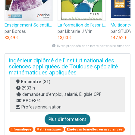
Enseignement Scientifique 1re
La formation de l'esprit scientifique
par Bordas
par Librairie J Vrin
par STUDY
33,49 €
13,00 €
147,52 €
livres proposés chez notre partenaire Amazon
Ingénieur diplômé de l'institut national des
sciences appliquées de Toulouse spécialité
mathématiques appliquées
En centre
(31)
2933 h
demandeur d’emploi, salarié, Éligible CPF
BAC+3/4
Professionnalisation
Plus d'informations
Informatique
Mathématiques
Études actuarielles en assurances