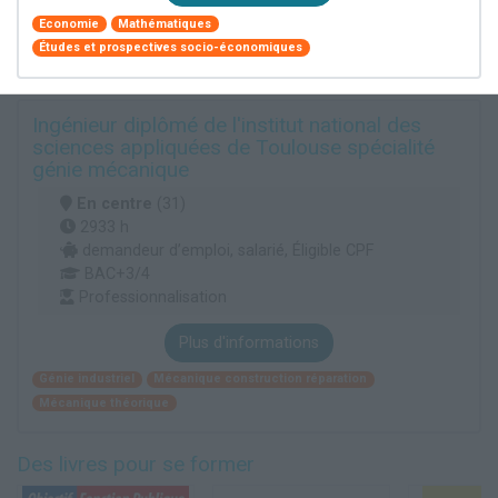
Economie
Mathématiques
Études et prospectives socio-économiques
Ingénieur diplômé de l'institut national des
sciences appliquées de Toulouse spécialité
génie mécanique
En centre
(31)
2933 h
demandeur d’emploi, salarié, Éligible CPF
BAC+3/4
Professionnalisation
Plus d'informations
Génie industriel
Mécanique construction réparation
Mécanique théorique
Des livres pour se former