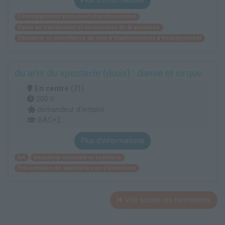
Plus d'informations
Développement personnel et professionnel
Vente en habillement et accessoires de la personne
Éducation et surveillance au sein d'établissements d'enseignement
du arts du spectacle (duas) : danse et cirque
En centre
(31)
200 h
demandeur d’emploi
BAC+2
Plus d'informations
Art
Animation musicale et scénique
Présentation de spectacles ou d'émissions
Voir toutes les formations