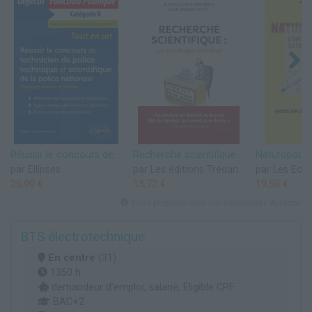
Réussir le concours de technicien de police technique et scientifique de la police nationale: Concours externe et interne Catégorie B
Recherche scientifique : un naufrage mondial
par Ellipses
par Les éditions Trédaniel
par Les Ech
25,90 €
13,72 €
19,50 €
livres proposés chez notre partenaire Amazon
BTS électrotechnique
En centre
(31)
1350 h
demandeur d’emploi, salarié, Éligible CPF
BAC+2