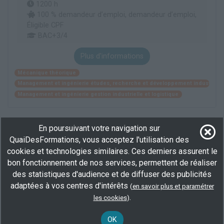
1200 h
100 % demandeur d’emploi, demandeur d’emploi,
Éligible CPF
BAC+3/4
Plus d'informations
Mécanique théorique
Management et ingénierie études, recherche et développement industriel
Management et ingénierie gestion industrielle et logistique
Droit pénal et sciences criminelles - Mention
En poursuivant votre navigation sur
:Master - Parcours :Master (M2) mention
QuaiDesFormations, vous acceptez l'utilisation des
Droit Pénal et Sciences Criminelles parcours
cookies et technologies similaires. Ces derniers assurent le
type Droit Pénal et Sciences Criminelles
bon fonctionnement de nos services, permettent de réaliser
des statistiques d'audience et de diffuser des publicités
En centre
(31)
850 h
adaptées à vos centres d'intérêts
(
en savoir plus et paramétrer
demandeur d’emploi
.
les cookies
)
Plus d'informations
OK