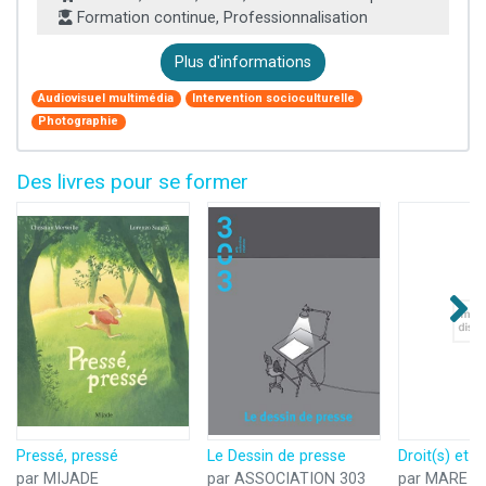
Formation continue, Professionnalisation
Plus d'informations
Audiovisuel multimédia
Intervention socioculturelle
Photographie
Des livres pour se former
Pressé, pressé
Le Dessin de presse
Droit(s) et p
par MIJADE
par ASSOCIATION 303
par MARE M