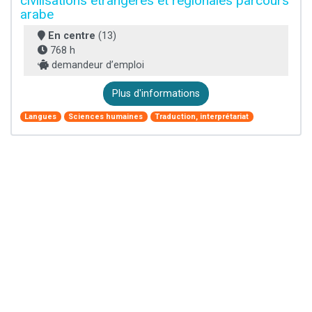
civilisations étrangères et régionales parcours
arabe
En centre
(13)
768 h
demandeur d’emploi
Plus d'informations
Langues
Sciences humaines
Traduction, interprétariat