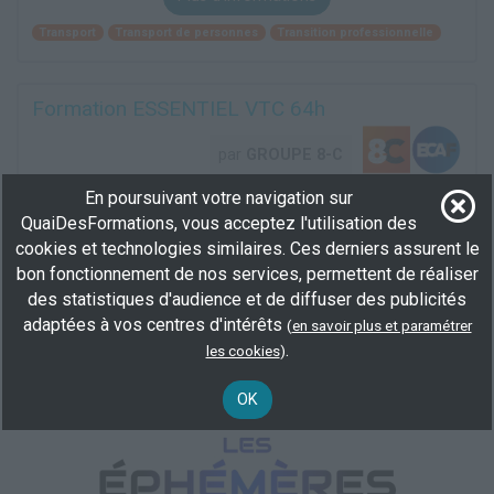
Transport
Transport de personnes
Transition professionnelle
Formation ESSENTIEL VTC 64h
par
GROUPE 8-C
En poursuivant votre navigation sur
À distance
,
En centre
(06, 13, 30, 31...)
64 h
QuaiDesFormations, vous acceptez l'utilisation des
AGEFIPH, OPCO, Transition Pro, personnel...
cookies et technologies similaires. Ces derniers assurent le
Attestation de fin de formation
bon fonctionnement de nos services, permettent de réaliser
Formation initiale
des statistiques d'audience et de diffuser des publicités
adaptées à vos centres d'intérêts
(
en savoir plus et paramétrer
Plus d'informations
.
les cookies
)
Transport
Transport de personnes
Transport/logistique
OK