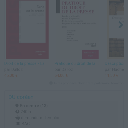
Droit de la presse - La sanction des abus de la liberté d'expression
Pratique du droit de la presse 2023/2024 4ed
par Dalloz
par Dalloz
par Hachett
45,00 €
64,00 €
11,50 €
livres proposés chez notre partenaire Amazon
DU coréen
En centre
(13)
240 h
demandeur d’emploi
BAC