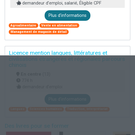
demandeur d’emploi, salarié, Éligible CPF
Plus d'informations
Agroalimentaire
Vente en alimentation
Management de magasin de détail
Licence mention langues, littératures et
civilisations étrangères et régionales parcours
chinois
En centre
(13)
774 h
demandeur d’emploi
Plus d'informations
Langues
Sciences humaines
Traduction, interprétariat
Des livres pour se former