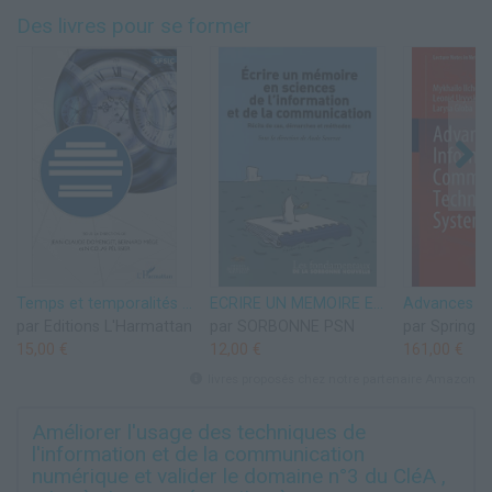
Des livres pour se former
Temps et temporalités en information-communication: Des concepts aux méthodes
ECRIRE UN MEMOIRE EN SCIENCES DE L'INFORMATION ET DE LA COMMUNICATION
par Editions L'Harmattan
par SORBONNE PSN
par Springer
15,00 €
12,00 €
161,00 €
livres proposés chez notre partenaire Amazon
Améliorer l'usage des techniques de
l'information et de la communication
numérique et valider le domaine n°3 du CléA ,