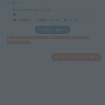
digitale
En centre
(54, 67, 68)
28 h
demandeur d’emploi, salarié, Éligible CPF
Plus d'informations
Information et communication
Animation de site multimédia
Communication
Voir toutes les formations