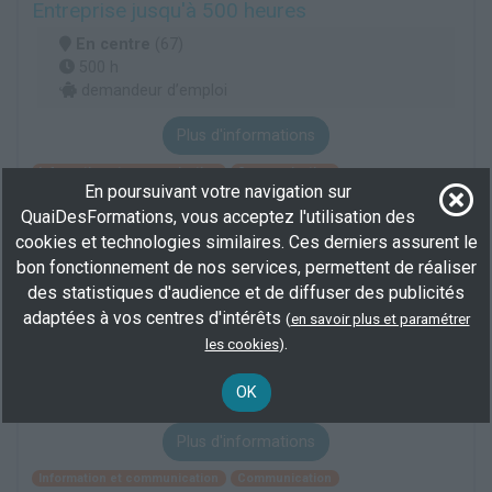
Entreprise jusqu'à 500 heures
En centre
(67)
500 h
demandeur d’emploi
Plus d'informations
Information et communication
Communication
En poursuivant votre navigation sur
Élaboration de plan média
QuaiDesFormations, vous acceptez l'utilisation des
cookies et technologies similaires. Ces derniers assurent le
bon fonctionnement de nos services, permettent de réaliser
Master 1 ECS en alternance - Chargé (e) de
communication (M1 - Communication 365)
des statistiques d'audience et de diffuser des publicités
adaptées à vos centres d'intérêts
(
en savoir plus et paramétrer
En centre
(67)
.
les cookies
)
450 h
demandeur d’emploi, salarié
OK
BAC+3/4
Plus d'informations
Information et communication
Communication