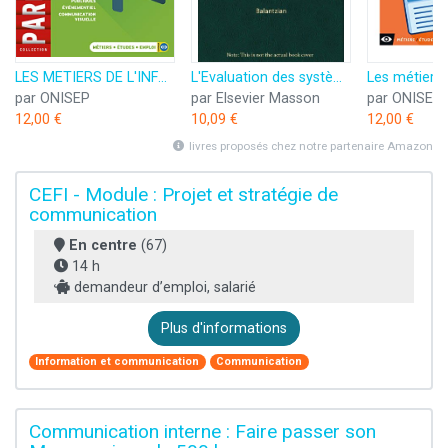
LES METIERS DE L'INFORMATION ET DE LA COMMUNICATION
L'Evaluation des systèmes d'information et de communication
par ONISEP
par Elsevier Masson
par ONISEP
12,00 €
10,09 €
12,00 €
livres proposés chez notre partenaire Amazon
CEFI - Module : Projet et stratégie de
communication
En centre
(67)
14 h
demandeur d’emploi, salarié
Plus d'informations
Information et communication
Communication
Communication interne : Faire passer son