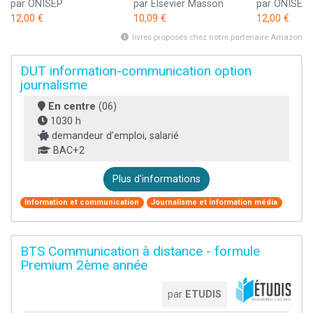
par ONISEP
par Elsevier Masson
par ONISEP
12,00 €
10,09 €
12,00 €
livres proposés chez notre partenaire Amazon
DUT information-communication option
journalisme
En centre
(06)
1030 h
demandeur d’emploi, salarié
BAC+2
Plus d'informations
Information et communication
Journalisme et information média
BTS Communication à distance - formule
Premium 2ème année
par
ETUDIS