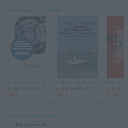
Des livres pour se former
Temps et temporalités en information-communication: Des concepts aux méthodes
ECRIRE UN MEMOIRE EN SCIENCES DE L'INFORMATION ET DE LA COMMUNICATION
par Editions L'Harmattan
par SORBONNE PSN
par Springer
15,00 €
12,00 €
161,00 €
livres proposés chez notre partenaire Amazon
BTS communication
En centre
(06)