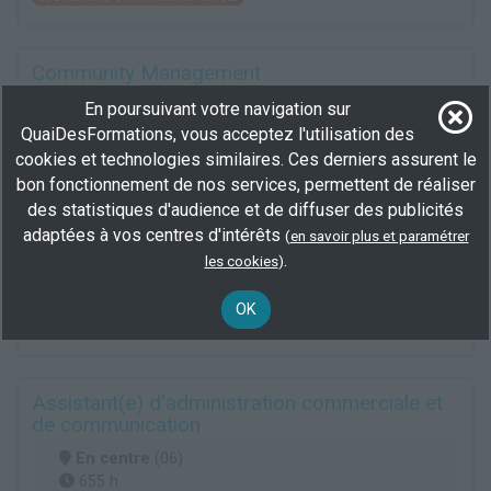
Community Management
À distance
En poursuivant votre navigation sur
203 h
QuaiDesFormations, vous acceptez l'utilisation des
demandeur d’emploi, salarié, Éligible CPF
cookies et technologies similaires. Ces derniers assurent le
Tout public
bon fonctionnement de nos services, permettent de réaliser
Certification RS5235
des statistiques d'audience et de diffuser des publicités
Professionnalisation
adaptées à vos centres d'intérêts
(
en savoir plus et paramétrer
.
les cookies
)
Plus d'informations
Information et communication
Animation de site multimédia
OK
Communication
Assistant(e) d'administration commerciale et
de communication
En centre
(06)
655 h