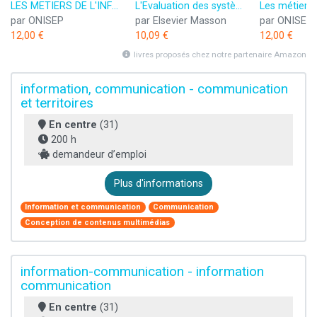
LES METIERS DE L'INFORMATION ET DE LA COMMUNICATION
L'Evaluation des systèmes d'information et de communication
par ONISEP
par Elsevier Masson
par ONISEP
12,00 €
10,09 €
12,00 €
livres proposés chez notre partenaire Amazon
information, communication - communication
et territoires
En centre
(31)
200 h
demandeur d’emploi
Plus d'informations
Information et communication
Communication
Conception de contenus multimédias
information-communication - information
communication
En centre
(31)