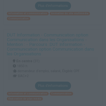
Plus d'informations
Information et communication
Animation de site multimédia
Communication
DUT Information - Communication option
Communication dans les Organisations -
Mention : - Parcours :DUT Information -
Communication option Communication dans
les Organisations
En centre
(31)
1850 h
demandeur d’emploi, salarié, Éligible CPF
BAC+2
Plus d'informations
Information et communication
Communication
Élaboration de plan média