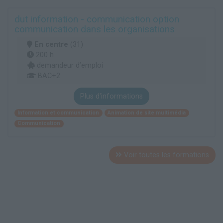
dut information - communication option
communication dans les organisations
En centre
(31)
200 h
demandeur d’emploi
BAC+2
Plus d'informations
Information et communication
Animation de site multimédia
Communication
Voir toutes les formations