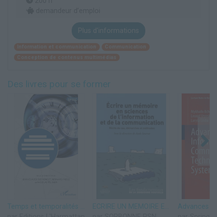
200 h
demandeur d’emploi
Plus d'informations
Information et communication
Communication
Conception de contenus multimédias
Des livres pour se former
Temps et temporalités en information-communication: Des concepts aux méthodes
ECRIRE UN MEMOIRE EN SCIENCES DE L'INFORMATION ET DE LA COMMUNICATION
par Editions L'Harmattan
par SORBONNE PSN
par Springer