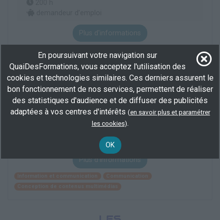
200 h
demandeur d’emploi
Plus d'informations
Information et communication
Communication
En poursuivant votre navigation sur
Conception de contenus multimédias
QuaiDesFormations, vous acceptez l'utilisation des
cookies et technologies similaires. Ces derniers assurent le
bon fonctionnement de nos services, permettent de réaliser
Master 2 information communication -
des statistiques d'audience et de diffuser des publicités
parcours : communication et territoires
adaptées à vos centres d'intérêts
(
en savoir plus et paramétrer
En centre
(31)
.
les cookies
)
1423 h
100 % demandeur d’emploi, demandeur d’emploi
OK
Plus d'informations
Information et communication
Communication
Conception de contenus multimédias