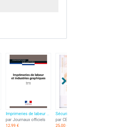
es modernes
Imprimeries de labeur et industries graphiques: Convention collective nationale étendue - IDCC : 184 - 12e édition - avril 2017 - 3138
Sécurité des machines papetières et graphiques - guide d'application pour les machines d'imprimerie et de façonnage
par Journaux officiels
par CETIM
12,99 €
25,00 €