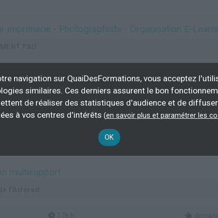
r imprimerie - Photographiste - Organisation E-Learn
EMENT PAO
238 h
100 % d
tre navigation sur QuaiDesFormations, vous acceptez l'utili
demandeur 
logies similaires. Ces derniers assurent le bon fonctionne
ettent de réaliser des statistiques d'audience et de diffuser
ées à vos centres d'intérêts
(
en savoir plus et paramétrer les c
Plus d'informations
aphique, imprimerie
Prépresse
OK
on multisupport
de l'Asfored
178 h
demande