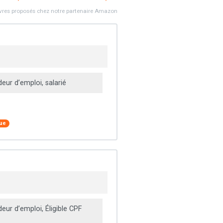
ivres proposés chez notre partenaire Amazon
ur d’emploi, salarié
que
ur d’emploi, Éligible CPF