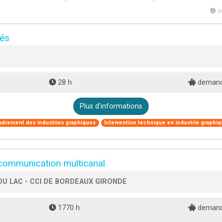
l
més
28 h
demande
Plus d'informations
adrement des industries graphiques
Intervention technique en industrie graphi
communication multicanal
U LAC - CCI DE BORDEAUX GIRONDE
1770 h
demande