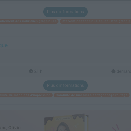
Plus d'informations
adrement des industries graphiques
Intervention technique en industrie graphi
ique
21 h
demande
Plus d'informations
duite de machines d'impression
Conduite de machines de façonnage routage