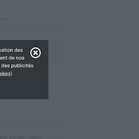
ing
emandeur d’emploi,
sation des
d’emploi, Éligible CPF
ment de nos
 des publicités
.
ookies
)
ur d’emploi, salarié,