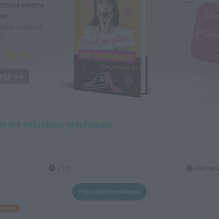
s les industries graphiques
21 h
demande
Plus d'informations
presse