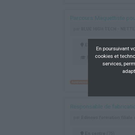
Parcours Maquettiste pou
par
BLUE HIGH TECH - NETT
En centre
(97)
En poursuivant vo
cookies et techno
BAC
services, perm
adapt
Audiovisuel multimédia
Industrie gr
Responsable de fabricati
par
Edinovo formation filiale 
En centre
(75)