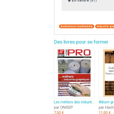
En centre
(87)
Audiovisuel multimédia
Industrie gr
Des livres pour se former
Les métiers des industries graphiques
par ONISEP
par Hach
7,50 €
11,00 €