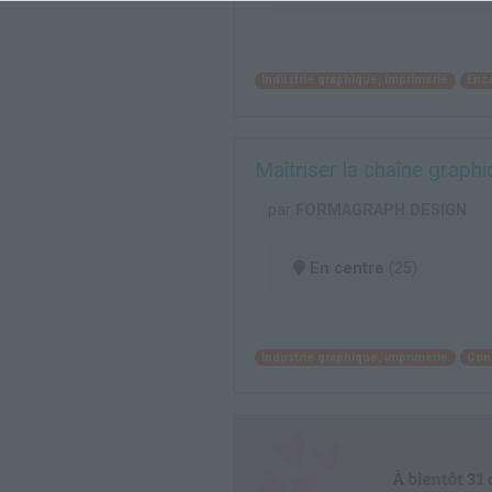
Industrie graphique, imprimerie
Enc
Maîtriser la chaîne graph
par
FORMAGRAPH DESIGN
En centre
(25)
Industrie graphique, imprimerie
Con