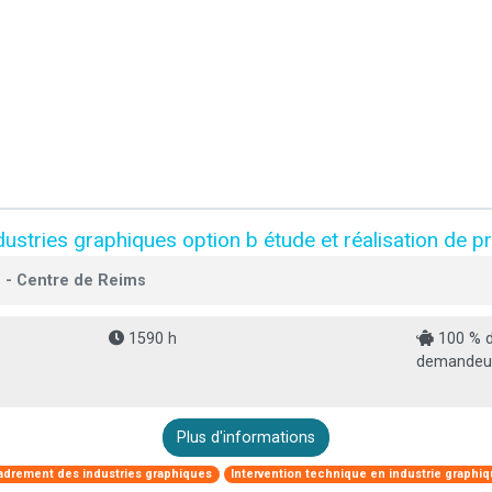
stries graphiques option b étude et réalisation de p
 - Centre de Reims
1590 h
100 % d
demandeur
Plus d'informations
adrement des industries graphiques
Intervention technique en industrie graphi