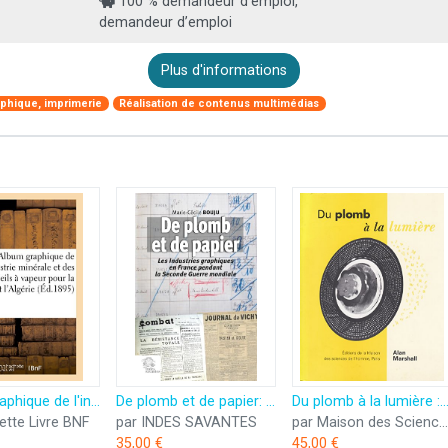
100 % demandeur d’emploi,
demandeur d’emploi
Plus d'informations
aphique, imprimerie
Réalisation de contenus multimédias
Album graphique de l'industrie minérale et des appareils à vapeur pour la France et l'Algérie
De plomb et de papier: Les industries graphiques en France pendant la Seconde Guerre mondiale
Du plomb à la lumière : La Lumitype-Photon et la naissance des industries graphiqu
ette Livre BNF
par INDES SAVANTES
par Maison des Sciences de l'Homme
35,00 €
45,00 €