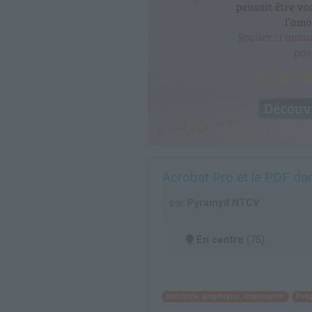
Acrobat Pro et le PDF dan
par
Pyramyd NTCV
En centre
(75)
Industrie graphique, imprimerie
Pré