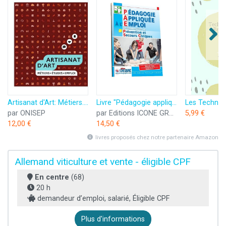
Artisanat d'Art: Métiers. Etudes. Emploi
Livre "Pédagogie appliquée à l'emploi de Formateur en Prévention et Secours Civiques"
par ONISEP
par Editions ICONE GRAPHIC
5,99 €
12,00 €
14,50 €
livres proposés chez notre partenaire Amazon
Allemand viticulture et vente - éligible CPF
En centre
(68)
20 h
demandeur d’emploi, salarié, Éligible CPF
Plus d'informations