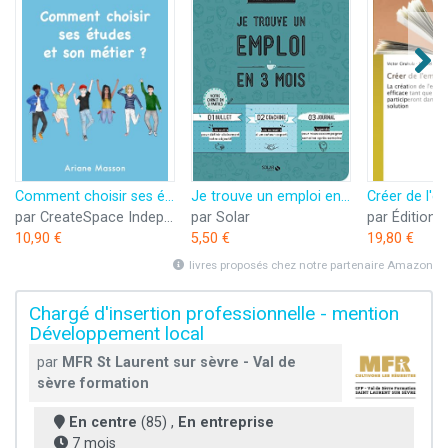
Comment choisir ses études et son métier: Orientation scolaire et professionnelle
Je trouve un emploi en 3 mois
par CreateSpace Independent Publishing Platform
par Solar
10,90 €
5,50 €
19,80 €
livres proposés chez notre partenaire Amazon
Chargé d'insertion professionnelle - mention
Développement local
par
MFR St Laurent sur sèvre - Val de
sèvre formation
En centre
(85) ,
En entreprise
7 mois