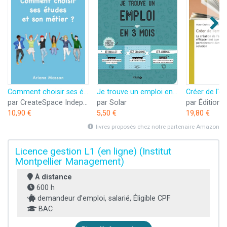
Comment choisir ses études et son métier: Orientation scolaire et professionnelle
Je trouve un emploi en 3 mois
par CreateSpace Independent Publishing Platform
par Solar
10,90 €
5,50 €
19,80 €
livres proposés chez notre partenaire Amazon
Licence gestion L1 (en ligne) (Institut
Montpellier Management)
À distance
600 h
demandeur d’emploi, salarié, Éligible CPF
BAC