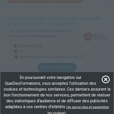
Recherche en sciences de l'homme et de la société
Accompagnement Validation des Acquis de
l'Expérience (VAE) à Montpellier
par
Service Formation Continue de
l'Université de Montpellier
En centre
(34)
12 h
demandeur d’emploi, salarié, Éligible CPF
Plus d'informations
Développement personnel et professionnel
En poursuivant votre navigation sur
QuaiDesFormations, vous acceptez l'utilisation des
cookies et technologies similaires. Ces derniers assurent le
Equivalent BAC : Certificat de Capacité en
bon fonctionnement de nos services, permettent de réaliser
Droit (1re année) à Montpellier
des statistiques d'audience et de diffuser des publicités
par
Service Formation Continue de
adaptées à vos centres d'intérêts
(
en savoir plus et paramétrer
l'Université de Montpellier
.
les cookies
)