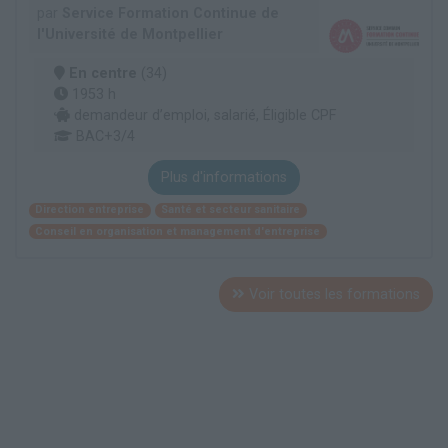
par
Service Formation Continue de
l'Université de Montpellier
En centre
(34)
1953 h
demandeur d’emploi, salarié, Éligible CPF
BAC+3/4
Plus d'informations
Direction entreprise
Santé et secteur sanitaire
Conseil en organisation et management d'entreprise
Voir toutes les formations