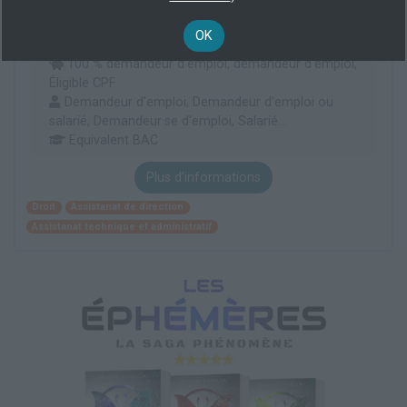
En centre
(34)
OK
205 h
100 % demandeur d’emploi, demandeur d’emploi,
Éligible CPF
Demandeur d'emploi, Demandeur d'emploi ou
salarié, Demandeur·se d'emploi, Salarié...
Equivalent BAC
Plus d'informations
Droit
Assistanat de direction
Assistanat technique et administratif