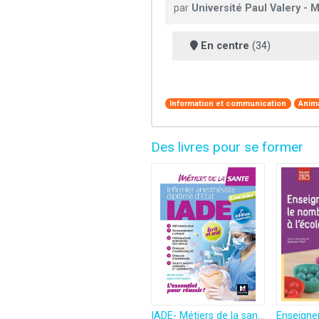
par
Université Paul Valery - M
En centre
(34)
Information et communication
Anima
Des livres pour se former
IADE- Métiers de la santé - Réussir le concours d'entrée - Préparation complète - 2e édition