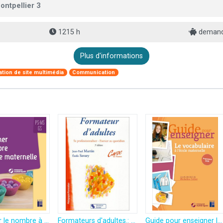
ontpellier 3
1215 h
demand
Plus d'informations
tion de site multimédia
Communication
Enseigner le nombre à l'école maternelle (+ ressources numériques) - Nouvelle édition conforme aux programmes 2025
Formateurs d'adultes.: 4ème édition
Guide pour enseigner le vocabulaire à l'école maternelle (+ ressources numériques) - Nouvelle édition conforme aux programmes 2025: PS-MS-GS