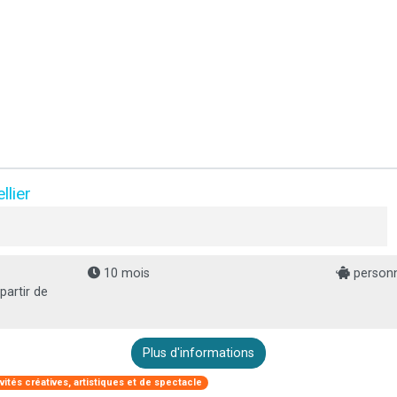
llier
10 mois
personn
partir de
Plus d'informations
ivités créatives, artistiques et de spectacle