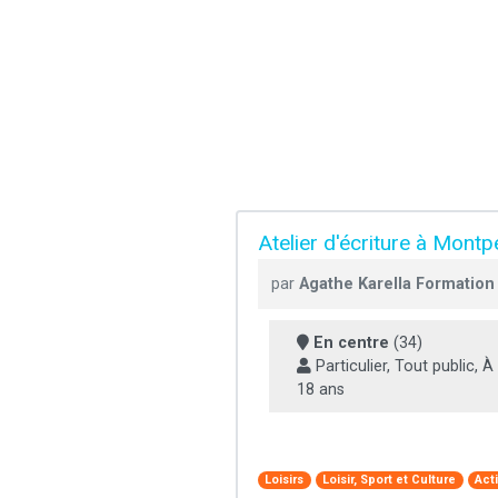
Atelier d'écriture à Montpe
par
Agathe Karella Formation
En centre
(34)
Particulier, Tout public, À 
18 ans
Loisirs
Loisir, Sport et Culture
Act