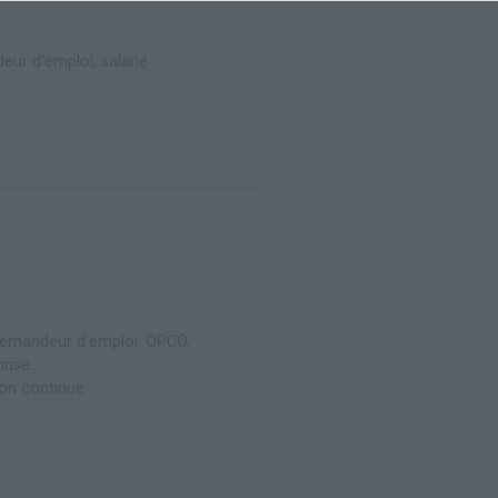
ur d’emploi, salarié
emandeur d'emploi, OPCO,
rise...
on continue