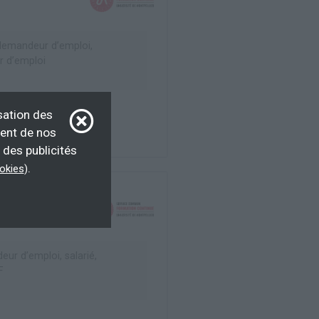
emandeur d’emploi,
 d’emploi
sation des
ment de nos
 des publicités
.
ookies
)
ur d’emploi, salarié,
F