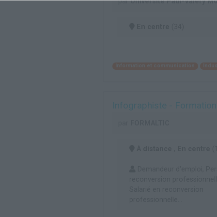
par
Université Paul-Valéry Mo
En centre
(34)
Information et communication
Indus
Infographiste - Formatio
par
FORMALTIC
À distance
,
En centre
(1
Demandeur d'emploi, Pe
reconversion professionnelle
Salarié en reconversion
professionnelle...