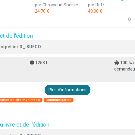
par Chronique Sociale Editions
par Retz
24,70 €
40,00 €
l
t de l'édition
ntpellier 3 _ SUFCO
1253 h
100 % d
demandeur
Plus d'informations
ation de site multimédia
Communication
livre et de l'édition