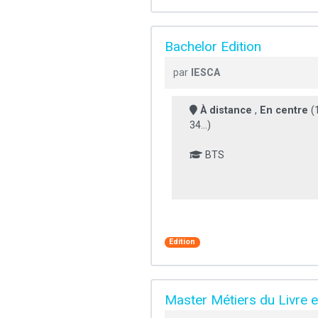
Bachelor Edition
par
IESCA
À distance
,
En centre
(1
34...)
BTS
Edition
Master Métiers du Livre et