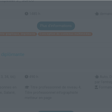
ntpellier 3 _ SUFCO
1485 h
demande
Plus d'informations
trie graphique, imprimerie
Conception de contenus multimédias
n diplômante
3, 34, 66)
490 h
Auto, D
par l'entrep
rsonnes en
Titre professionnel de niveau 4,
Formati
, Salarié,
Titre professionnel infographiste
metteur en page