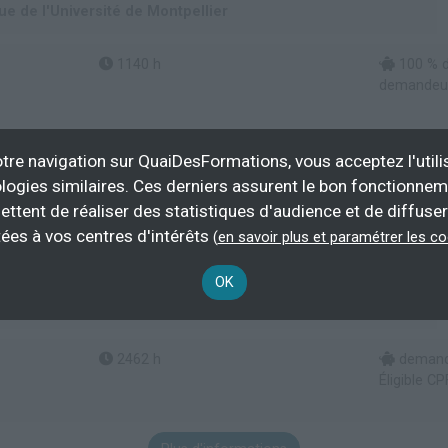
e de l'Université de Montpellier
1140 h
100 % d
demandeur
Plus d'informations
tre navigation sur QuaiDesFormations, vous acceptez l'utili
logies similaires. Ces derniers assurent le bon fonctionne
munication
Gestion commerciale
ettent de réaliser des statistiques d'audience et de diffuser
ées à vos centres d'intérêts
(
en savoir plus et paramétrer les c
siness Development à Montpellier
OK
e de l'Université de Montpellier
2462 h
demande
Éligible CP