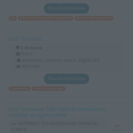
Plus d'informations
Art
Décor et accessoires spectacle
Machinerie spectacle
CAP fleuriste
À distance
970 h
demandeur d’emploi, salarié, Éligible CPF
BEP/CAP
Plus d'informations
Commerce
Vente de végétaux
CAP menuisier fabricant de menuiserie,
mobilier et agencement
par
BATIMENT CFA BOURGOGNE FRANCHE-
COMTE