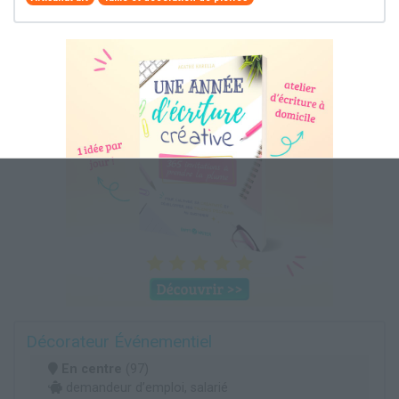
Décorateur Événementiel
En centre
(97)
demandeur d’emploi, salarié