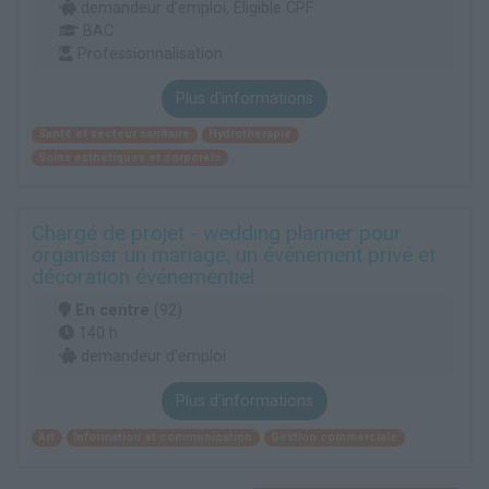
demandeur d’emploi, Éligible CPF
BAC
Professionnalisation
Plus d'informations
Santé et secteur sanitaire
Hydrothérapie
Soins esthétiques et corporels
Chargé de projet - wedding planner pour
organiser un mariage, un événement privé et
décoration événementiel
En centre
(92)
140 h
demandeur d’emploi
Plus d'informations
Art
Information et communication
Gestion commerciale