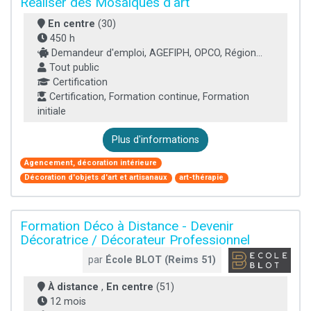
Réaliser des Mosaïques d'art
En centre
(30)
450 h
Demandeur d'emploi, AGEFIPH, OPCO, Région...
Tout public
Certification
Certification, Formation continue, Formation
initiale
Plus d'informations
Agencement, décoration intérieure
Décoration d'objets d'art et artisanaux
art-thérapie
Formation Déco à Distance - Devenir
Décoratrice / Décorateur Professionnel
par
École BLOT (Reims 51)
À distance
,
En centre
(51)
12 mois