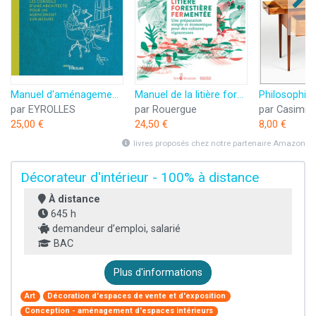
Manuel d'aménagement intérieur: Les conseils d'une architecture pour un agencement sur-mesure
Manuel de la litière forestière fermentée: Une préparation simple et économique pour des cultures vigoureuses
par EYROLLES
par Rouergue
par Casimir
25,00 €
24,50 €
8,00 €
livres proposés chez notre partenaire Amazon
Décorateur d'intérieur - 100% à distance
À distance
645 h
demandeur d’emploi, salarié
BAC
Plus d'informations
Art
Décoration d'espaces de vente et d'exposition
Conception - aménagement d'espaces intérieurs