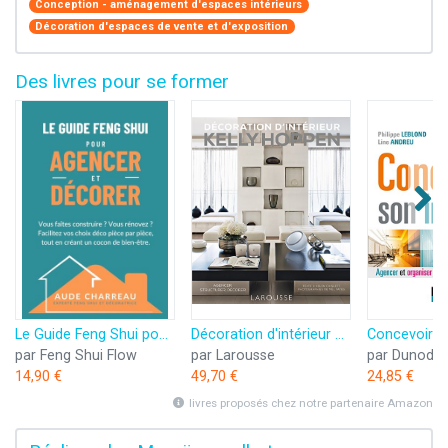
Conception - aménagement d'espaces intérieurs
Décoration d'espaces de vente et d'exposition
Des livres pour se former
Le Guide Feng Shui pour Agencer et Décorer: Vous faites construire ? Vous rénovez ? Facilitez vos choix déco pièce par pièce tout en créant un cocon de bien-être.
Décoration d'intérieur Kelly Hoppen
par Feng Shui Flow
par Larousse
par Dunod
14,90 €
49,70 €
24,85 €
livres proposés chez notre partenaire Amazon