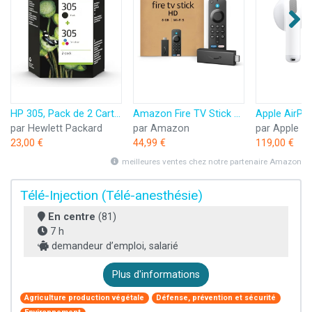
HP 305, Pack de 2 Cartouches d’Encre Originales, 6ZD17AE, Noir, Cyan, Jaune, Magenta
Amazon Fire TV Stick HD (Nouvelle génération) | TV gratuite et en direct, télécommande vocale Alexa, contrôle de la maison connectée, streaming HD
par Hewlett Packard
par Amazon
par Apple
23,00 €
44,99 €
119,00 €
meilleures ventes chez notre partenaire Amazon
Télé-Injection (Télé-anesthésie)
En centre
(81)
7 h
demandeur d’emploi, salarié
Plus d'informations
Agriculture production végétale
Défense, prévention et sécurité