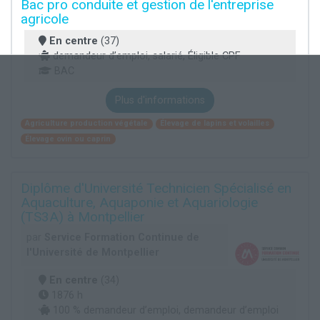
Bac pro conduite et gestion de l'entreprise
agricole
En centre
(37)
demandeur d’emploi, salarié, Éligible CPF
BAC
Plus d'informations
Agriculture production végétale
Élevage de lapins et volailles
Élevage ovin ou caprin
Diplôme d'Université Technicien Spécialisé en
Aquaculture, Aquaponie et Aquariologie
(TS3A) à Montpellier
par
Service Formation Continue de
l'Université de Montpellier
En centre
(34)
1876 h
100 % demandeur d’emploi, demandeur d’emploi