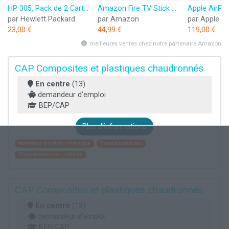
HP 305, Pack de 2 Cartouches d’Encre Originales, 6ZD17AE, Noir, Cyan, Jaune, Magenta
Amazon Fire TV Stick HD (Nouvelle génération) | TV gratuite et en direct, télécommande vocale Alexa, contrôle de la maison connectée, streaming HD
par Hewlett Packard
par Amazon
par Apple
23,00 €
44,99 €
119,00 €
meilleures ventes chez notre partenaire Amazon
CAP Composites et plastiques chaudronnés
En centre
(13)
demandeur d’emploi
BEP/CAP
Plus d'informations
Matériau produit chimique
Travail matériau
Chaudronnerie - tôlerie
CAP Composites et plastiques chaudronnés
En centre
(13)
demandeur d’emploi
BEP/CAP