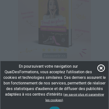
En poursuivant votre navigation sur
Passerelle soudeur nucléaire RCCM 2012 -
QuaiDesFormations, vous acceptez l'utilisation des
S4000
cookies et technologies similaires. Ces derniers assurent le
En centre
(13)
bon fonctionnement de nos services, permettent de réaliser
738 h
des statistiques d'audience et de diffuser des publicités
100 % demandeur d’emploi, demandeur d’emploi,
adaptées à vos centres d'intérêts
(
en savoir plus et paramétrer
Éligible CPF
.
les cookies
)
Plus d'informations