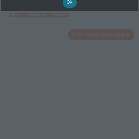
OK
Travail matériau
Chaudronnerie - tôlerie
Montage-assemblage mécanique
Voir toutes les formations