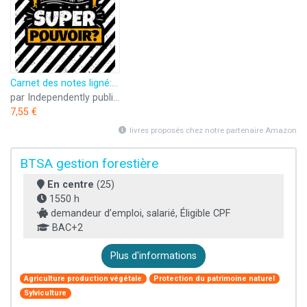
Carnet des notes ligné: Je suis agent technique forestier et toi quel est ton super pouvoir?
par Independently published
7,55 €
livres proposés chez notre partenaire Amazon
BTSA gestion forestière
En centre
(25)
1550 h
demandeur d’emploi, salarié, Éligible CPF
BAC+2
Plus d'informations
Agriculture production végétale
Protection du patrimoine naturel
Sylviculture