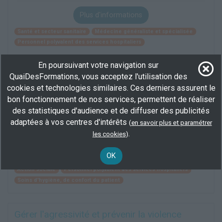
Plus d'informations
Santé et secteur sanitaire
Médecine généraliste et spécialisée
Personnel polyvalent des services hospitaliers
En poursuivant votre navigation sur
BEP accompagnement, soins et services à la
QuaiDesFormations, vous acceptez l'utilisation des
personne
cookies et technologies similaires. Ces derniers assurent le
bon fonctionnement de nos services, permettent de réaliser
À distance
des statistiques d'audience et de diffuser des publicités
800 h
adaptées à vos centres d'intérêts
demandeur d’emploi
(
en savoir plus et paramétrer
.
BEP/CAP
les cookies
)
Plus d'informations
OK
Action sociale
Personnel polyvalent des services hospitaliers
Soins d'hygiène, de confort du patient
Gérer l'agressivité et prévenir la violence