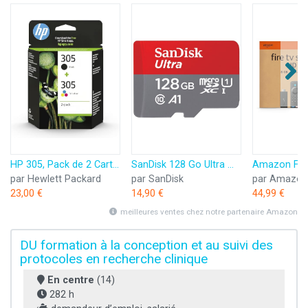
HP 305, Pack de 2 Cartouches d’Encre Originales, 6ZD17AE, Noir, Cyan, Jaune, Magenta
SanDisk 128 Go Ultra microSDXC, Carte micro sd + adaptateur SD (Pour Smartphone et Tablette, Video Full HDD, jusqu'à 140 Mo/s, UHS-I, La performance A1, Class 10, U1)
par Hewlett Packard
par SanDisk
par Amazon
23,00 €
14,90 €
44,99 €
meilleures ventes chez notre partenaire Amazon
DU formation à la conception et au suivi des
protocoles en recherche clinique
En centre
(14)
282 h