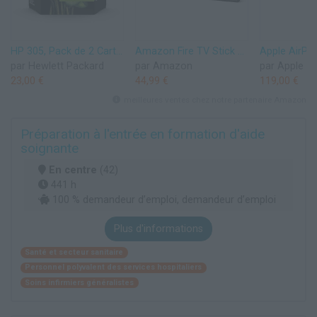
HP 305, Pack de 2 Cartouches d’Encre Originales, 6ZD17AE, Noir, Cyan, Jaune, Magenta
Amazon Fire TV Stick HD (Nouvelle génération) | TV gratuite et en direct, télécommande vocale Alexa, contrôle de la maison connectée, streaming HD
par Hewlett Packard
par Amazon
par Apple
23,00 €
44,99 €
119,00 €
meilleures ventes chez notre partenaire Amazon
Préparation à l'entrée en formation d'aide
soignante
En centre
(42)
441 h
100 % demandeur d’emploi, demandeur d’emploi
Plus d'informations
Santé et secteur sanitaire
Personnel polyvalent des services hospitaliers
Soins infirmiers généralistes