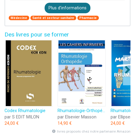
Plus d'informations
Médecine
Santé et secteur sanitaire
Pharmacie
Des livres pour se former
Codex Rhumatologie
Rhumatologie-Orthopédie
par S EDIT MILON
par Elsevier Masson
par Ellipses
24,00 €
14,90 €
24,00 €
livres proposés chez notre partenaire Amazon