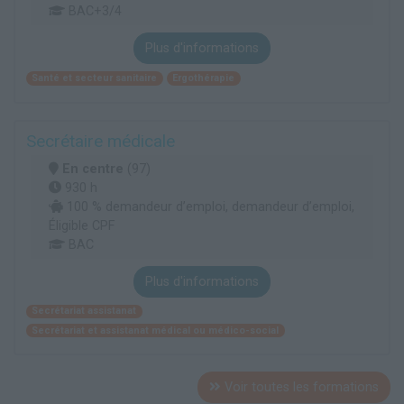
BAC+3/4
Plus d'informations
Santé et secteur sanitaire
Ergothérapie
Secrétaire médicale
En centre
(97)
930 h
100 % demandeur d’emploi, demandeur d’emploi,
Éligible CPF
BAC
Plus d'informations
Secrétariat assistanat
Secrétariat et assistanat médical ou médico-social
Voir toutes les formations