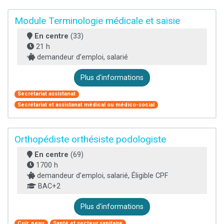
Module Terminologie médicale et saisie
En centre
(33)
21 h
demandeur d’emploi, salarié
Plus d'informations
Secrétariat assistanat
Secrétariat et assistanat médical ou médico-social
Orthopédiste orthésiste podologiste
En centre
(69)
1700 h
demandeur d’emploi, salarié, Éligible CPF
BAC+2
Plus d'informations
Cuir, peau
Santé et secteur sanitaire