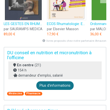
LES GESTES EN RHUMATOLOGIE 3ED
ECOS Rhumatologie: ECOS à la carte
par SAURAMPS MEDICA
par Elsevier Masson
par MALOIN
89,00 €
17,90 €
36,00 €
livres proposés chez notre partenaire Amazon
DU conseil en nutrition et micronutrition à
l'officine
En centre
(21)
154 h
demandeur d’emploi, salarié
Plus d'informations
Médecine
Pharmacie