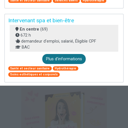
Santé et secteur sanitaire
Services divers
Hydrothérapie
Intervenant spa et bien-être
En centre
(69)
672 h
demandeur d’emploi, salarié, Éligible CPF
BAC
Plus d'informations
Santé et secteur sanitaire
Hydrothérapie
Soins esthétiques et corporels