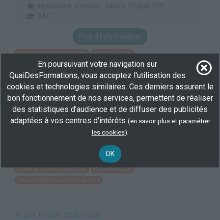
demandeur d’emploi, salarié, Éligible CPF
BAC
Plus d'informations
Santé et secteur sanitaire
Hydrothérapie
En poursuivant votre navigation sur
Soins esthétiques et corporels
QuaiDesFormations, vous acceptez l'utilisation des
cookies et technologies similaires. Ces derniers assurent le
Aqua Relax Cellul'eau
bon fonctionnement de nos services, permettent de réaliser
des statistiques d'audience et de diffuser des publicités
En centre
(69)
adaptées à vos centres d'intérêts
(
en savoir plus et paramétrer
122 h
.
les cookies
)
demandeur d’emploi, salarié
Plus d'informations
OK
Santé et secteur sanitaire
Hydrothérapie
Soins esthétiques et corporels
Aqua Relax cellul'eau