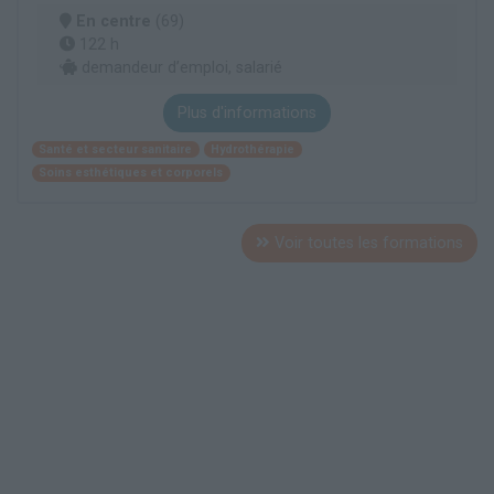
En centre
(69)
122 h
demandeur d’emploi, salarié
Plus d'informations
Santé et secteur sanitaire
Hydrothérapie
Soins esthétiques et corporels
Voir toutes les formations