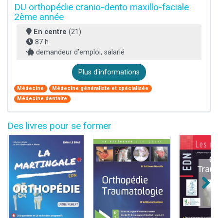
DU orthopédie cranio-dento maxillo-faciale
2ème année
En centre
(21)
87 h
demandeur d’emploi, salarié
Plus d'informations
Médecine
Médecine généraliste et spécialisée
Médecine dentaire
Des livres pour se former