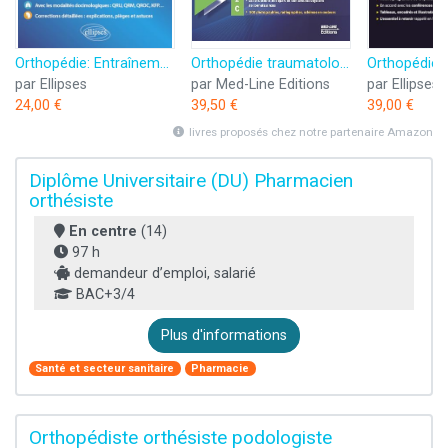
Orthopédie: Entraînement
Orthopédie traumatologie
par Ellipses
par Med-Line Editions
par Ellipses
24,00 €
39,50 €
39,00 €
livres proposés chez notre partenaire Amazon
Diplôme Universitaire (DU) Pharmacien
orthésiste
En centre
(14)
97 h
demandeur d’emploi, salarié
BAC+3/4
Plus d'informations
Santé et secteur sanitaire
Pharmacie
Orthopédiste orthésiste podologiste