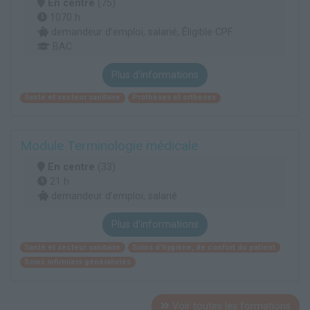
En centre
(75)
1070 h
demandeur d’emploi, salarié, Éligible CPF
BAC
Plus d'informations
Santé et secteur sanitaire
Prothèses et orthèses
Module Terminologie médicale
En centre
(33)
21 h
demandeur d’emploi, salarié
Plus d'informations
Santé et secteur sanitaire
Soins d'hygiène, de confort du patient
Soins infirmiers généralistes
Voir toutes les formations