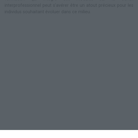
interprofessionnel peut s'avérer être un atout précieux pour les
individus souhaitant évoluer dans ce milieu.