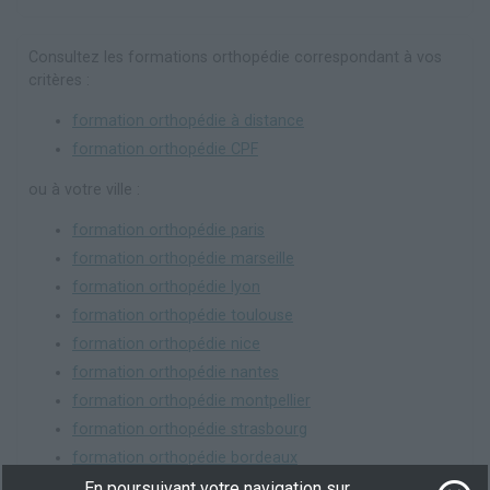
Consultez les formations orthopédie correspondant à vos
critères :
formation orthopédie à distance
formation orthopédie CPF
ou à votre ville :
formation orthopédie paris
formation orthopédie marseille
formation orthopédie lyon
formation orthopédie toulouse
formation orthopédie nice
formation orthopédie nantes
formation orthopédie montpellier
formation orthopédie strasbourg
formation orthopédie bordeaux
formation orthopédie lille
En poursuivant votre navigation sur