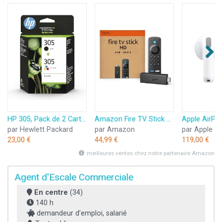
HP 305, Pack de 2 Cartouches d’Encre Originales, 6ZD17AE, Noir, Cyan, Jaune, Magenta
Amazon Fire TV Stick HD (Nouvelle génération) | TV gratuite et en direct, télécommande vocale Alexa, contrôle de la maison connectée, streaming HD
par Hewlett Packard
par Amazon
par Apple
23,00 €
44,99 €
119,00 €
meilleures ventes chez notre partenaire Amazon
Agent d'Escale Commerciale
En centre
(34)
140 h
demandeur d’emploi, salarié