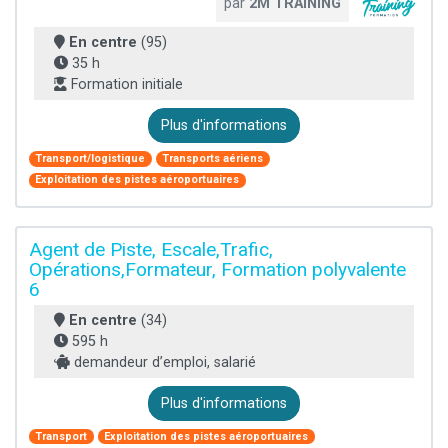
par
2M TRAINING
En centre
(95)
35 h
Formation initiale
Plus d'informations
Transport/logistique
Transports aériens
Exploitation des pistes aéroportuaires
Agent de Piste, Escale,Trafic,
Opérations,Formateur, Formation polyvalente
6
En centre
(34)
595 h
demandeur d’emploi, salarié
Plus d'informations
Transport
Exploitation des pistes aéroportuaires