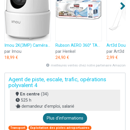
Imou 2K(3MP) Caméra Surveillance WiFi Intérieure Caméra 360° Connectée Smartphone avec Détection Humaine AI Suivi Intelligent Sirène Audio Bidirectionnel Compatible Alexa pour Bébé/Animaux
Rubson AERO 360° TAB, recharges en tabs neutres pour absorbeur d'humidité, ultra absorbantes et anti odeurs recharges pour déshumidificateurs AERO 360°, 6 x 450 g
par Imou
par Henkel
par Art3d
18,99 €
24,90 €
2,99 €
meilleures ventes chez notre partenaire Amazon
Agent de piste, escale, trafic, opérations
polyvalent 4
En centre
(34)
525 h
demandeur d’emploi, salarié
Plus d'informations
Transport
Exploitation des pistes aéroportuaires