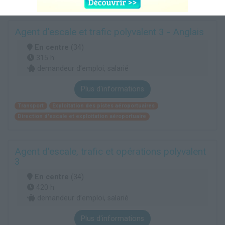
Agent d'escale et trafic polyvalent 3 - Anglais
En centre
(34)
315 h
demandeur d’emploi, salarié
Plus d'informations
Transport
Exploitation des pistes aéroportuaires
Direction d'escale et exploitation aéroportuaire
Agent d'escale, trafic et opérations polyvalent
3
En centre
(34)
420 h
demandeur d’emploi, salarié
Plus d'informations