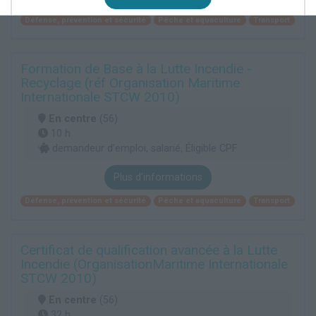
Défense, prévention et sécurité
Pêche et aquaculture
Transport
Formation de Base à la Lutte Incendie -
Recyclage (réf Organisation Maritime
Internationale STCW 2010)
En centre
(56)
10 h
demandeur d’emploi, salarié, Éligible CPF
Plus d'informations
Défense, prévention et sécurité
Pêche et aquaculture
Transport
Certificat de qualification avancée à la Lutte
Incendie (OrganisationMaritime Internationale
STCW 2010)
En centre
(56)
32 h