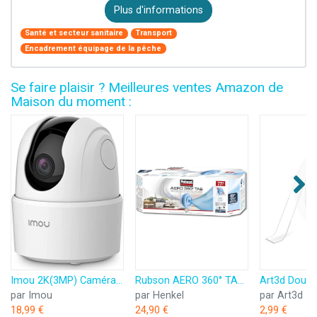
Plus d'informations
Santé et secteur sanitaire
Transport
Encadrement équipage de la pêche
Se faire plaisir ? Meilleures ventes Amazon de
Maison du moment :
Imou 2K(3MP) Caméra Surveillance WiFi Intérieure Caméra 360° Connectée Smartphone avec Détection Humaine AI Suivi Intelligent Sirène Audio Bidirectionnel Compatible Alexa pour Bébé/Animaux
Rubson AERO 360° TAB, recharges en tabs neutres pour absorbeur d'humidité, ultra absorbantes et anti odeurs recharges pour déshumidificateurs AERO 360°, 6 x 450 g
par Imou
par Henkel
par Art3d
18,99 €
24,90 €
2,99 €