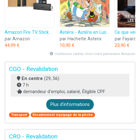
Amazon Fire TV Stick HD (Nouvelle génération) | TV gratuite et en direct, télécommande vocale Alexa, contrôle de la maison connectée, streaming HD
Astérix - Astérix en Lusitanie - n°41
par Amazon
par Hachette Asterix
par Fayard
44,99 €
10,90 €
23,90 €
meilleures ventes chez notre partenaire Amazon
CGO - Revalidation
En centre
(29, 56)
7 h
demandeur d’emploi, salarié, Éligible CPF
Plus d'informations
Transport
Encadrement équipage de la pêche
CRO - Revalidation