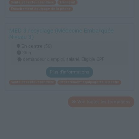
Santé et secteur sanitaire
Transport
Encadrement équipage de la pêche
MED 3 recyclage (Médecine Embarquée
Niveau 3)
En centre
(56)
36 h
demandeur d’emploi, salarié, Éligible CPF
Plus d'informations
Santé et secteur sanitaire
Encadrement équipage de la pêche
Voir toutes les formations