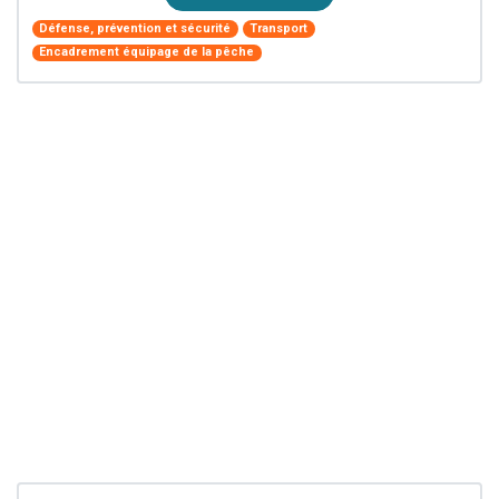
Défense, prévention et sécurité
Transport
Encadrement équipage de la pêche