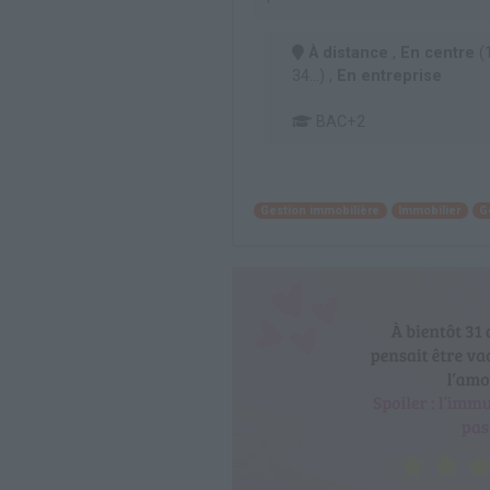
À distance
,
En centre
(1
34...) ,
En entreprise
BAC+2
Gestion immobilière
Immobilier
G