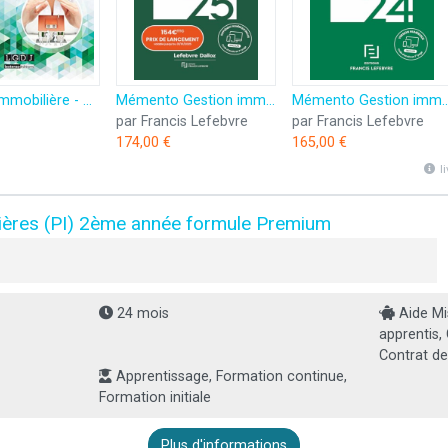
Gestion immobilière - BTS Professions immobilières, DUT immobilier, Licences professionnelles Métier
Mémento Gestion immobilière 2025
Mémento Gestion immob
par Francis Lefebvre
par Francis Lefebvre
174,00 €
165,00 €
l
ières (PI) 2ème année formule Premium
24 mois
Aide Mi
apprentis,
Contrat de
Apprentissage, Formation continue,
Formation initiale
Plus d'informations