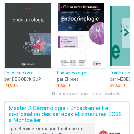
Endocrinologie
Endocrinologie
par DE BOECK SUP
par Ellipses
par MEDECI
24,90 €
19,50 €
249,00 €
livres proposés chez notre partenaire Amazon
Master 2 Gérontologie - Encadrement et
coordination des services et structures ECSS
à Montpellier
par
Service Formation Continue de