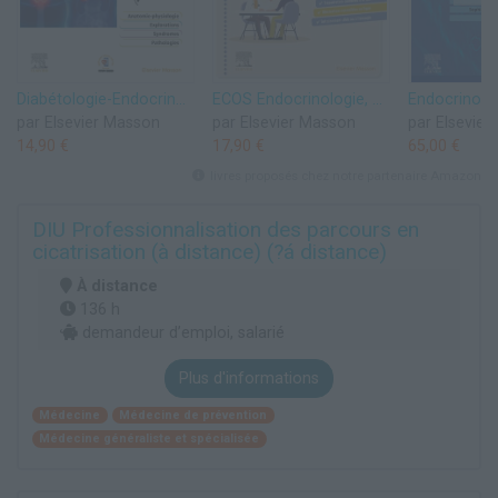
Diabétologie-Endocrinologie
ECOS Endocrinologie, diabétologie et maladies métaboliques: ECOS à la carte
par Elsevier Masson
par Elsevier Masson
par Elsevie
14,90 €
17,90 €
65,00 €
livres proposés chez notre partenaire Amazon
DIU Professionnalisation des parcours en
cicatrisation (à distance) (?á distance)
À distance
136 h
demandeur d’emploi, salarié
Plus d'informations
Médecine
Médecine de prévention
Médecine généraliste et spécialisée