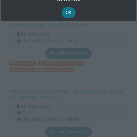
Médecine
Médecine généraliste et spécialisée
OK
Trouble du spectre de l'autisme
En centre
(34)
demandeur d’emploi, salarié
Plus d'informations
Action sociale
Santé et secteur sanitaire
Médecine généraliste et spécialisée
Attestation de formation aux gestes et soins
d'urgence - niveau 2
En centre
(34)
21 h
demandeur d’emploi, salarié
Plus d'informations