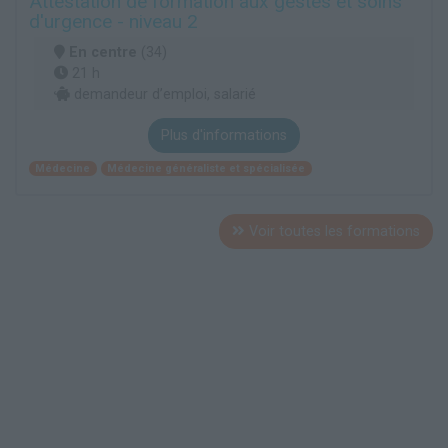
Attestation de formation aux gestes et soins
d'urgence - niveau 2
En centre
(34)
21 h
demandeur d’emploi, salarié
Plus d'informations
Médecine
Médecine généraliste et spécialisée
Voir toutes les formations