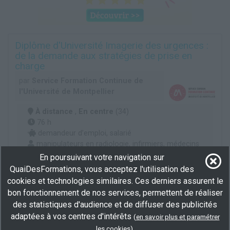
Diplôme d'Université Imagerie des urgences :
de la demande aux stratégies de prise en
charge
par
Service Formation Continue de
l'Université de Montpellier
À distance
,
En centre
(34)
76 h
demandeur d’emploi, salarié
manipulateurs en radiologie, infirmiers, médecins
urgentistes, médecins du SAMU, médecins
En poursuivant votre navigation sur
généralistes et spécialistes prenant des gardes et
QuaiDesFormations, vous acceptez l'utilisation des
astreintes, médecins radiologues, tout candidat
cookies et technologies similaires. Ces derniers assurent le
intéressé par le sujet ayant obtenu l'autorisation
bon fonctionnement de nos services, permettent de réaliser
d'un des responsables.
des statistiques d'audience et de diffuser des publicités
adaptées à vos centres d'intérêts
(
en savoir plus et paramétrer
Plus d'informations
.
les cookies
)