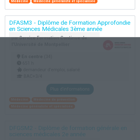
Médecine
Médecine généraliste et spécialisée
DFASM3 - Diplôme de Formation Approfondie
en Sciences Médicales 3ème année
par
Service Formation Continue de
l'Université de Montpellier
En centre
(34)
651 h
demandeur d’emploi, salarié
BAC+3/4
Plus d'informations
Médecine
Médecine de prévention
Médecine généraliste et spécialisée
DFGSM2 - Diplôme de formation générale en
sciences médicales 2e année