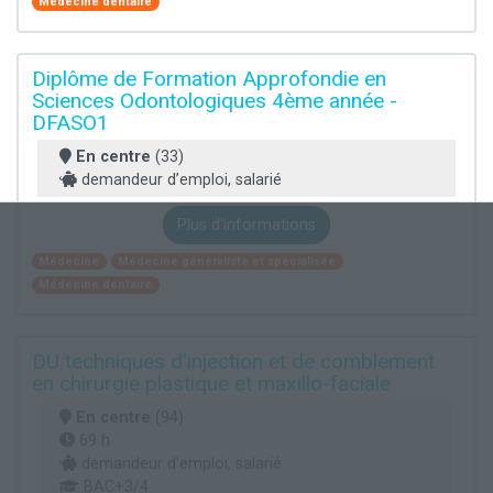
Médecine dentaire
Diplôme de Formation Approfondie en
Sciences Odontologiques 4ème année -
DFASO1
En centre
(33)
demandeur d’emploi, salarié
Plus d'informations
Médecine
Médecine généraliste et spécialisée
Médecine dentaire
DU techniques d'injection et de comblement
en chirurgie plastique et maxillo-faciale
En centre
(94)
69 h
demandeur d’emploi, salarié
BAC+3/4