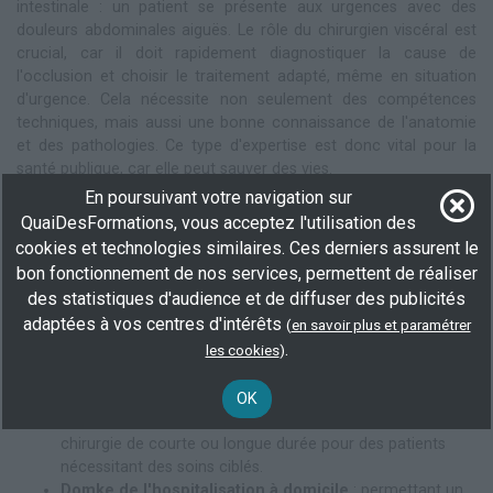
intestinale : un patient se présente aux urgences avec des
douleurs abdominales aiguës. Le rôle du chirurgien viscéral est
crucial, car il doit rapidement diagnostiquer la cause de
l'occlusion et choisir le traitement adapté, même en situation
d'urgence. Cela nécessite non seulement des compétences
techniques, mais aussi une bonne connaissance de l'anatomie
et des pathologies. Ce type d'expertise est donc vital pour la
santé publique, car elle peut sauver des vies.
En poursuivant votre navigation sur
Les secteurs professionnels où la chirurgie
QuaiDesFormations, vous acceptez l'utilisation des
viscérale est utile
cookies et technologies similaires. Ces derniers assurent le
La chirurgie viscérale trouve sa place dans plusieurs secteurs
bon fonctionnement de nos services, permettent de réaliser
professionnels au-delà des salles d'opération. Principalement
des statistiques d'audience et de diffuser des publicités
implantée dans le secteur médical, elle est essentielle dans :
adaptées à vos centres d'intérêts
(
en savoir plus et paramétrer
.
Hôpitaux publics et privés
: où les chirurgiens viscéraux
les cookies
)
interviennent au sein d'équipes médicales
pluridisciplinaires.
OK
Cliniques spécialisées
: offrant des services en
chirurgie de courte ou longue durée pour des patients
nécessitant des soins ciblés.
Domke de l'hospitalisation à domicile
: permettant un