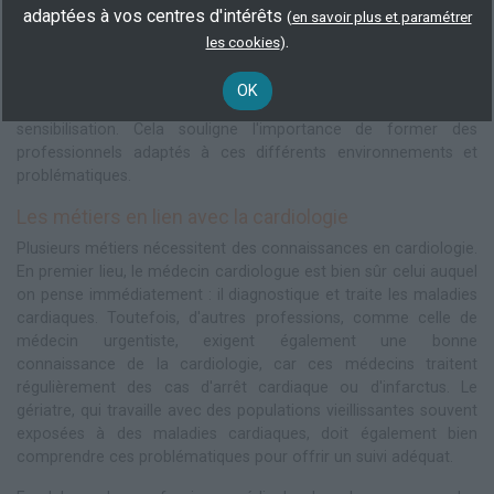
superviser la rééducation cardiaque. Le secteur de la recherche
adaptées à vos centres d'intérêts
(
en savoir plus et paramétrer
est également concerné, où les scientifiques explorent de
.
les cookies
)
nouvelles thérapies et dispositifs innovants. En outre, le
domaine de la santé publique participe à la prévention des
OK
maladies cardiovasculaires grâce à des campagnes de
sensibilisation. Cela souligne l'importance de former des
professionnels adaptés à ces différents environnements et
problématiques.
Les métiers en lien avec la cardiologie
Plusieurs métiers nécessitent des connaissances en cardiologie.
En premier lieu, le médecin cardiologue est bien sûr celui auquel
on pense immédiatement : il diagnostique et traite les maladies
cardiaques. Toutefois, d'autres professions, comme celle de
médecin urgentiste, exigent également une bonne
connaissance de la cardiologie, car ces médecins traitent
régulièrement des cas d'arrêt cardiaque ou d'infarctus. Le
gériatre, qui travaille avec des populations vieillissantes souvent
exposées à des maladies cardiaques, doit également bien
comprendre ces problématiques pour offrir un suivi adéquat.