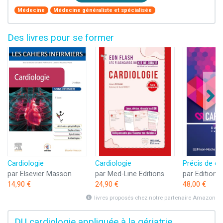
Médecine
Médecine généraliste et spécialisée
Des livres pour se former
Cardiologie
Cardiologie
Précis de ca
par Elsevier Masson
par Med-Line Editions
14,90 €
24,90 €
48,00 €
livres proposés chez notre partenaire Amazon
DU cardiologie appliquée à la gériatrie