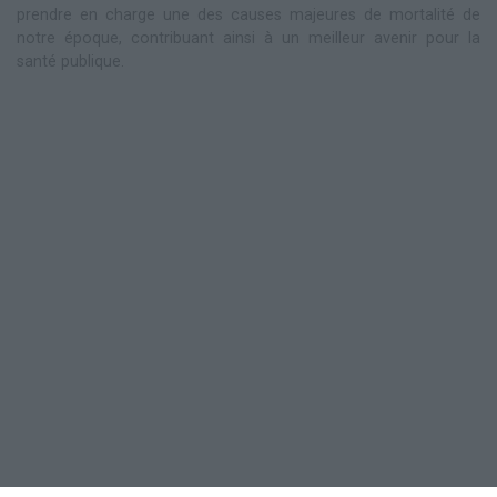
prendre en charge une des causes majeures de mortalité de
notre époque, contribuant ainsi à un meilleur avenir pour la
santé publique.