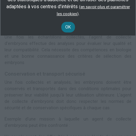
chez les donneurs masculins. Cette étape nécessite une grande
adaptées à vos centres d'intérêts
(
en savoir plus et paramétrer
habileté et une manipulation délicate pour éviter toute
.
les cookies
)
contamination ou perte d'échantillons.
OK
Analyse des échantillons
Une fois les échantillons collectés, l'agent de collecte
d'embryons effectue des analyses pour évaluer leur qualité et
leur compatibilité. Cela nécessite des compétences en biologie
et une bonne connaissance des critères de sélection des
embryons.
Conservation et transport sécurisé
Une fois collectés et analysés, les embryons doivent être
conservés et transportés dans des conditions optimales pour
préserver leur viabilité jusqu'à leur utilisation ultérieure. L'agent
de collecte d'embryons doit donc respecter les normes de
sécurité et de conservation spécifiques à chaque cas.
Exemple d'une mission à laquelle un agent de collecte
d'embryons peut être confronté :