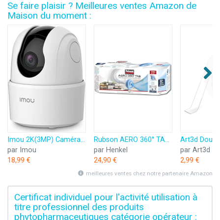
Se faire plaisir ? Meilleures ventes Amazon de
Maison du moment :
Imou 2K(3MP) Caméra Surveillance WiFi Intérieure Caméra 360° Connectée Smartphone avec Détection Humaine AI Suivi Intelligent Sirène Audio Bidirectionnel Compatible Alexa pour Bébé/Animaux
Rubson AERO 360° TAB, recharges en tabs neutres pour absorbeur d'humidité, ultra absorbantes et anti odeurs recharges pour déshumidificateurs AERO 360°, 6 x 450 g
par Imou
par Henkel
par Art3d
18,99 €
24,90 €
2,99 €
meilleures ventes chez notre partenaire Amazon
Certificat individuel pour l'activité utilisation à
titre professionnel des produits
phytopharmaceutiques catégorie opérateur :