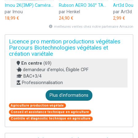
Imou 2K(3MP) Caméra Surveillance WiFi Intérieure Caméra 360° Connectée Smartphone avec Détection Humaine AI Suivi Intelligent Sirène Audio Bidirectionnel Compatible Alexa pour Bébé/Animaux
Rubson AERO 360° TAB, recharges en tabs neutres pour absorbeur d'humidité, ultra absorbantes et anti odeurs recharges pour déshumidificateurs AERO 360°, 6 x 450 g
par Imou
par Henkel
par Art3d
18,99 €
24,90 €
2,99 €
meilleures ventes chez notre partenaire Amazon
Licence pro mention productions végétales
Parcours Biotechnologies végétales et
création variétale
En centre
(69)
demandeur d’emploi, Éligible CPF
BAC+3/4
Professionnalisation
Plus d'informations
Agriculture production végétale
Conseil et assistance technique en agriculture
Contrôle et diagnostic technique en agriculture