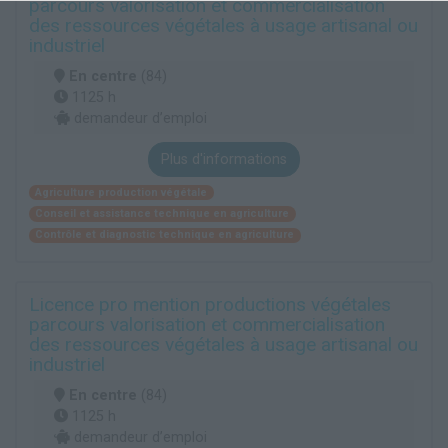
parcours valorisation et commercialisation
des ressources végétales à usage artisanal ou
industriel
En centre
(84)
1125 h
demandeur d’emploi
Plus d'informations
Agriculture production végétale
Conseil et assistance technique en agriculture
Contrôle et diagnostic technique en agriculture
Licence pro mention productions végétales
parcours valorisation et commercialisation
des ressources végétales à usage artisanal ou
industriel
En centre
(84)
1125 h
demandeur d’emploi