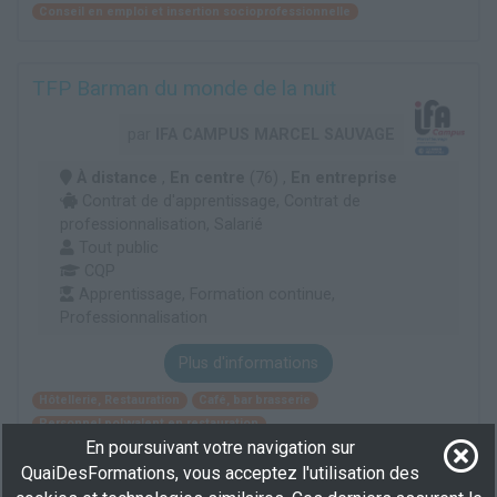
Conseil en emploi et insertion socioprofessionnelle
TFP Barman du monde de la nuit
par
IFA CAMPUS MARCEL SAUVAGE
À distance
,
En centre
(76) ,
En entreprise
Contrat de d'apprentissage, Contrat de
professionnalisation, Salarié
Tout public
CQP
Apprentissage, Formation continue,
Professionnalisation
Plus d'informations
Hôtellerie, Restauration
Café, bar brasserie
Personnel polyvalent en restauration
En poursuivant votre navigation sur
QuaiDesFormations, vous acceptez l'utilisation des