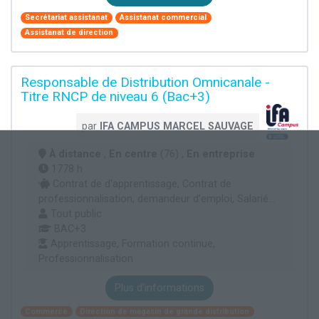
Secrétariat assistanat
Assistanat commercial
Assistanat de direction
Responsable de Distribution Omnicanale -
Titre RNCP de niveau 6 (Bac+3)
par
IFA CAMPUS MARCEL SAUVAGE
À distance
,
En centre
(76) ,
En entreprise
1778 h
Contrat de d'apprentissage, Contrat de
professionnalisation, demandeur d’emploi, Salarié...
Tout public
BAC+3
Apprentissage, Formation continue,
Professionnalisation
Plus d'informations
Commerce
Direction de magasin de grande distribution