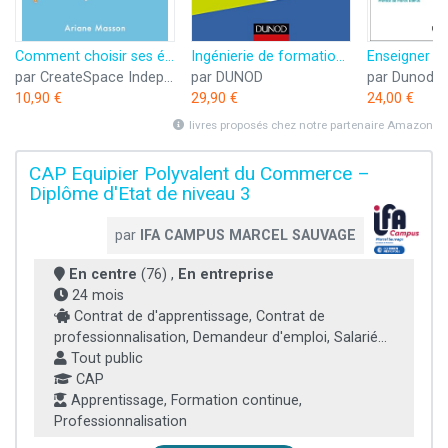
Comment choisir ses études et son métier: Orientation scolaire et professionnelle
Ingénierie de formation - 5e éd. -Intégrez les nouveaux modes de formation dans votre pédagogie: Intégrez les nouveaux modes de formation dans votre pédagogie
par CreateSpace Independent Publishing Platform
par DUNOD
par Dunod
10,90 €
29,90 €
24,00 €
livres proposés chez notre partenaire Amazon
CAP Equipier Polyvalent du Commerce –
Diplôme d'Etat de niveau 3
par
IFA CAMPUS MARCEL SAUVAGE
En centre
(76) ,
En entreprise
24 mois
Contrat de d'apprentissage, Contrat de
professionnalisation, Demandeur d'emploi, Salarié...
Tout public
CAP
Apprentissage, Formation continue,
Professionnalisation