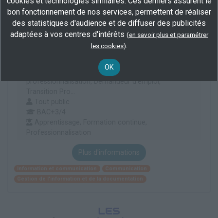
cookies et technologies similaires. Ces derniers assurent le
Licence professionnelle Gestion des flux
d’information d’entreprise (Bac +3)
bon fonctionnement de nos services, permettent de réaliser
des statistiques d'audience et de diffuser des publicités
par
IFA CAMPUS MARCEL SAUVAGE
adaptées à vos centres d'intérêts
(
en savoir plus et paramétrer
.
les cookies
)
À distance
,
En centre
(76) ,
En entreprise
12 mois
OK
Contrat de d'apprentissage, Contrat de
professionnalisation, Demandeur d'emploi,
Transition Pro...
Tout public
BAC+3/4
Apprentissage, Formation continue,
Professionnalisation
Plus d'informations
Information et communication
Communication
Gestion de l'information et de la documentation