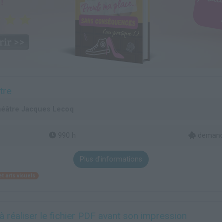
tre
théâtre Jacques Lecoq
990 h
demande
Plus d'informations
t arts visuels
à réaliser le fichier PDF avant son impression