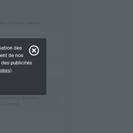
ur d’emploi, salarié
sation des
ment de nos
 des publicités
.
ookies
)
emandeur d’emploi,
 d’emploi